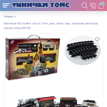
0
Головна
Залізниця 420 см Best Classic Train, дим, світло, звук, іграшкова залізниця,
іграшка поїзд (ER126)