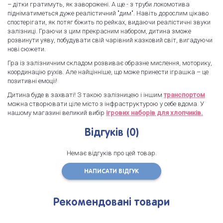
– дітки гратимуть, як заворожені. А ще - з труби локомотива
підніматиметься дуже реалістичний "дим". Навіть дорослим цікаво
спостерігати, як потяг біжить по рейках, видаючи реалістичні звуки
залізниці. Граючи з цим прекрасним набором, дитина зможе
розвинути уяву, побудувати свій чарівний казковий світ, вигадуючи
нові сюжети.
Гра із залізничним складом розвиває образне мислення, моторику,
координацію рухів. Але найцінніше, що може принести іграшка – це
позитивні емоції!
Дитина буде в захваті! З такою залізницею і іншим
транспортом
можна створювати ціле місто з інфраструктурою у себе вдома. У
нашому магазині великий вибір
ігрових наборів для хлопчиків.
Відгуків (0)
Немає відгуків про цей товар.
НАПИСАТИ ВІДГУК
Рекомендовані товари