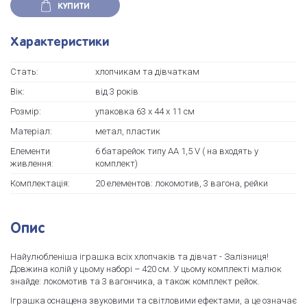
КУПИТИ
Характеристики
Стать:
хлопчикам та дівчаткам
Вік:
від 3 років
Розмір:
упаковка 63 х 44 х 11 см
Матеріал:
метал, пластик
Елементи
6 батарейок типу AA 1,5 V ( на входять у
живлення:
комплект)
Комплектація:
20 елементов: локомотив, 3 вагона, рейки
Опис
Найулюбленіша іграшка всіх хлопчаків та дівчат - Залізниця!
Довжина колій у цьому наборі – 420 см. У цьому комплекті малюк
знайде: локомотив та 3 вагончика, а також комплект рейок.
Іграшка оснащена звуковими та світловими ефектами, а це означає