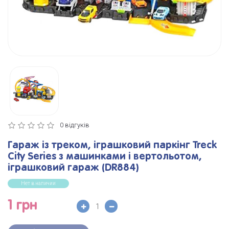
0 відгуків
Гараж із треком, іграшковий паркінг Treck
City Series з машинками і вертольотом,
іграшковий гараж (DR884)
Нет в наличии
1 грн