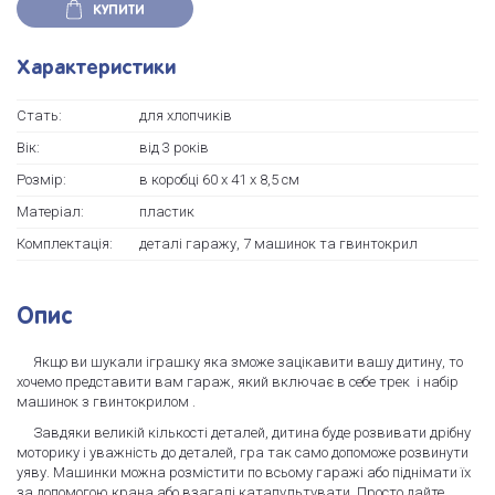
КУПИТИ
Характеристики
Стать:
для хлопчиків
Вік:
від 3 років
Розмір:
в коробці 60 х 41 х 8,5 см
Матеріал:
пластик
Комплектація:
деталі гаражу, 7 машинок та гвинтокрил
Опис
Якщо ви шукали іграшку яка зможе зацікавити вашу дитину, то
хочемо представити вам гараж, який включає в себе трек і набір
машинок з гвинтокрилом .
Завдяки великій кількості деталей, дитина буде розвивати дрібну
моторику і уважність до деталей, гра так само допоможе розвинути
уяву. Машинки можна розмістити по всьому гаражі або піднімати їх
за допомогою крана або взагалі катапультувати. Просто дайте