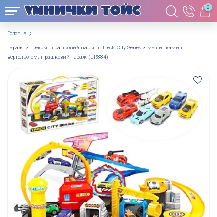
0
Головна
Гараж із треком, іграшковий паркінг Treck City Series з машинками і
вертольотом, іграшковий гараж (DR884)