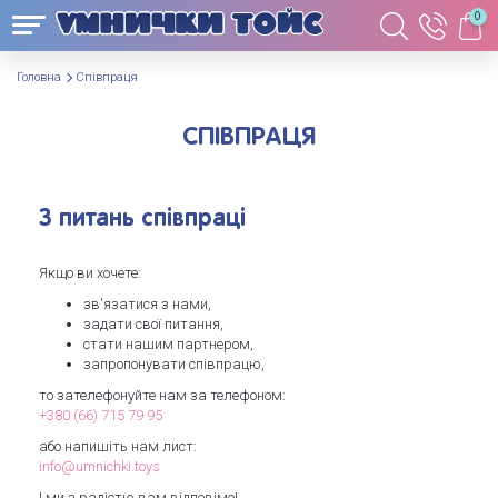
0
Головна
Співпраця
СПІВПРАЦЯ
З питань співпраці
Якщо ви хочете:
зв'язатися з нами,
задати свої питання,
стати нашим партнером,
запропонувати співпрацю,
то зателефонуйте нам за телефоном:
+380 (66) 715 79 95
або напишіть нам лист:
info@umnichki.toys
І ми з радістю вам відповімо!