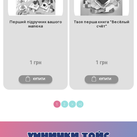
Перший підручник вашого
Твоя перша книга "Весёлый
малюка
счёт"
1 грн
1 грн
КУПИТИ
КУПИТИ
1
2
>
>|