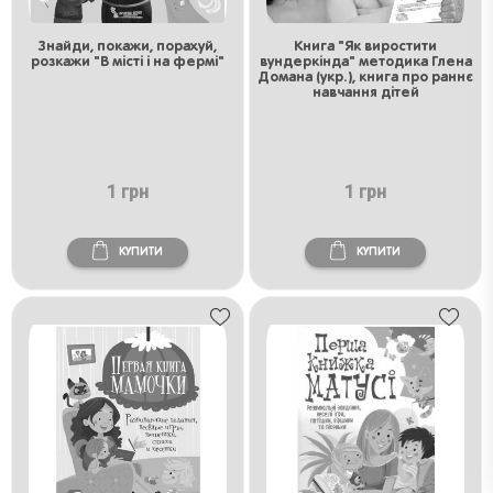
Знайди, покажи, порахуй,
Книга "Як виростити
розкажи "В місті і на фермі"
вундеркінда" методика Глена
Домана (укр.), книга про раннє
навчання дітей
1 грн
1 грн
КУПИТИ
КУПИТИ