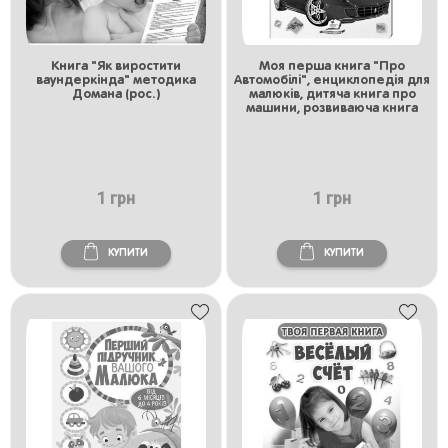
Книга "Як виростити
Моя перша книга "Про
ваундеркінда" методика
Автомобілі", енциклопедія для
Домана (рос.)
малюків, дитяча книга про
машини, розвиваюча книга
1 грн
1 грн
КУПИТИ
КУПИТИ