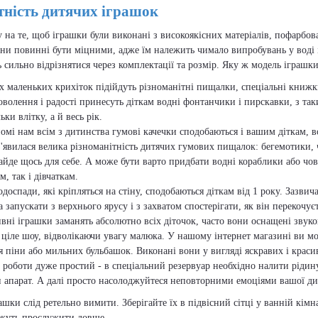
тність дитячих іграшок
 на те, щоб іграшки були виконані з високоякісних матеріалів, пофарбо
ни повинні бути міцними, адже їм належить чимало випробувань у воді і
сильно відрізнятися через комплектації та розмір. Яку ж модель іграшки
х маленьких крихіток підійдуть різноманітні пищалки, спеціальні книжк
оволення і радості принесуть діткам водні фонтанчики і пирскавки, з т
льки влітку, а й весь рік.
омі нам всім з дитинства гумові качечки сподобаються і вашим діткам, в
з'явилася велика різноманітність дитячих гумових пищалок: бегемотики,
айде щось для себе. А може бути варто придбати водні кораблики або чов
, так і дівчаткам.
одоспади, які кріпляться на стіну, сподобаються діткам від 1 року. Зазви
 запускати з верхнього ярусу і з захватом спостерігати, як він перекочує
ивні іграшки заманять абсолютно всіх діточок, часто вони оснащені звуко
 ціле шоу, відволікаючи увагу малюка. У нашому інтернет магазині ви м
я піни або мильних бульбашок. Виконані вони у вигляді яскравих і красив
роботи дуже простий - в спеціальний резервуар необхідно налити рідину
 апарат. А далі просто насолоджуйтеся неповторними емоціями вашої дит
шки слід ретельно вимити. Зберігайте їх в підвісний сітці у ванній кім
ожуть прослужити довше.