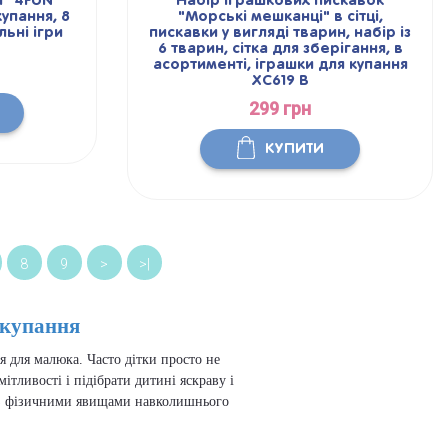
и" 4FUN
Набір іграшкових пискавок
упання, 8
"Морські мешканці" в сітці,
льні ігри
пискавки у вигляді тварин, набір із
6 тварин, сітка для зберігання, в
асортименті, іграшки для купання
XC619 B
299 грн
КУПИТИ
8
9
>
>|
 купання
 для малюка. Часто дітки просто не
тливості і підібрати дитині яскраву і
ь з фізичними явищами навколишнього