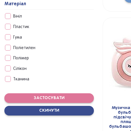
Матеріал
Вініл
Пластик
Гума
Поліетилен
Полімер
Сілікон
Тканина
ЗАСТОСУВАТИ
Музична
СКИНУТИ
бульб
підсвіч
пляш
бульбашок