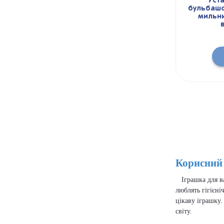
Уст
бульбашо
мильни
Корисний 
Іграшка для ва
люблять гігієні
цікаву іграшку
світу.