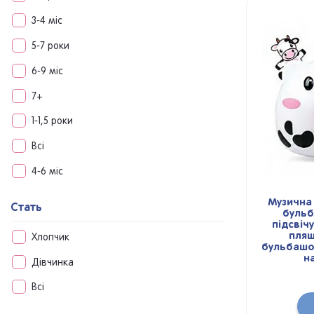
3-4 міс
5-7 роки
6-9 міс
7+
1-1,5 роки
Всі
4-6 міс
Музична
Стать
бульб
підсвіч
пляш
Хлопчик
бульбашок
н
Дівчинка
Всі