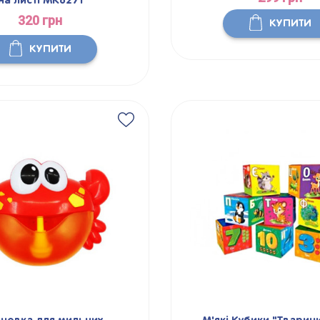
на листі MK6271
320 грн
КУПИТИ
КУПИТИ