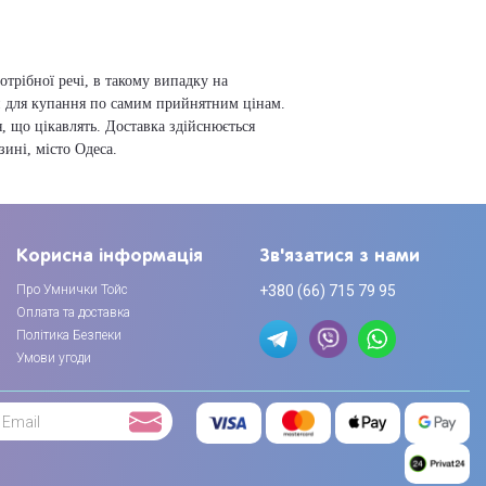
отрібної речі, в такому випадку на
и для купання по самим прийнятним цінам.
 що цікавлять. Доставка здійснюється
ині, місто Одеса.
Корисна інформація
Зв'язатися з нами
Про Умнички Тойс
+380 (66) 715 79 95
Оплата та доставка
Політика Безпеки
Умови угоди