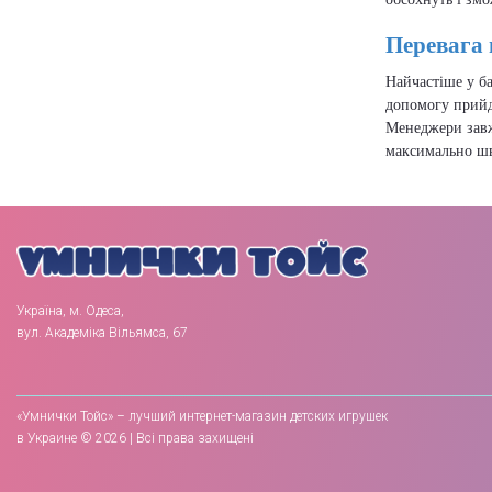
Перевага 
Найчастіше у ба
допомогу прийд
Менеджери завж
максимально шви
Україна, м. Одеса,
вул. Академіка Вільямса, 67
«Умнички Тойс» – лучший интернет-магазин детских игрушек
в Украине © 2026 | Всі права захищені