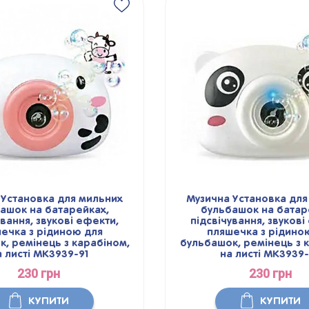
 Установка для мильних
Музична Установка для
ашок на батарейках,
бульбашок на батар
ування, звукові ефекти,
підсвічування, звукові
ечка з рідиною для
пляшечка з рідино
, ремінець з карабіном,
бульбашок, ремінець з 
а листі MK3939-91
на листі MK3939
230 грн
230 грн
КУПИТИ
КУПИТИ