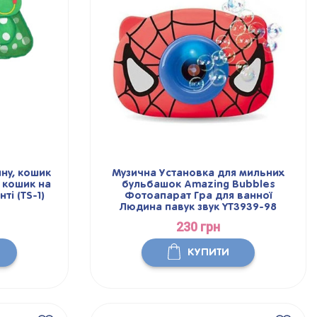
ну, кошик
Музична Установка для мильних
 кошик на
бульбашок Amazing Bubbles
ті (TS-1)
Фотоапарат Гра для ванної
Людина павук звук YT3939-98
230 грн
КУПИТИ