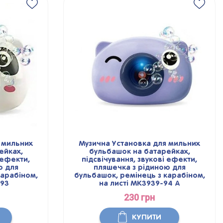
 мильних
Музична Установка для мильних
ейках,
бульбашок на батарейках,
 ефекти,
підсвічування, звукові ефекти,
ю для
пляшечка з рідиною для
карабіном,
бульбашок, ремінець з карабіном,
-93
на листі MK3939-94 A
230 грн
КУПИТИ