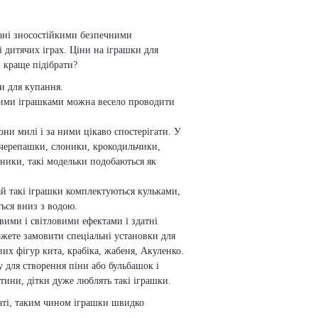
вані зносостійкими безпечними
 дитячих іграх. Ціни на іграшки для
 краще підібрати?
и для купання.
акими іграшками можна весело проводити
они милі і за ними цікаво спостерігати. У
 черепашки, слоники, крокодильчики,
ники, такі модельки подобаються як
чай такі іграшки комплектуються кульками,
ться вниз з водою.
вими і світловими ефектами і здатні
ожете замовити спеціальні установки для
их фігур кита, крабіка, жабеня, Акуленко.
 для створення піни або бульбашок і
ини, дітки дуже люблять такі іграшки.
наті, таким чином іграшки швидко