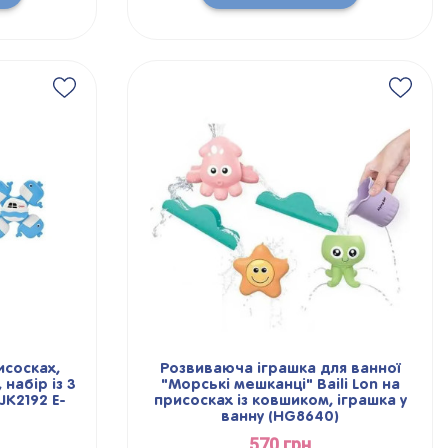
исосках,
Розвиваюча іграшка для ванної
 набір із 3
"Морські мешканці" Baili Lon на
JK2192 E-
присосках із ковшиком, іграшка у
ванну (HG8640)
570 грн