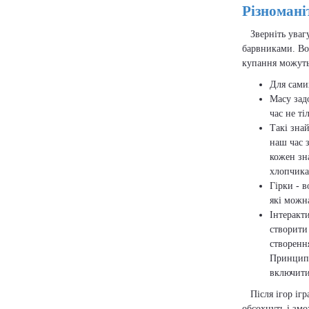
Різномані
Зверніть увагу
барвниками. Во
купання можуть 
Для сами
Масу зад
час не ті
Такі знай
наш час 
кожен зн
хлопчикам
Гірки - в
які можна
Інтеракт
створити
створенн
Принцип 
включити
Після ігор ігра
обсохнуть і зм