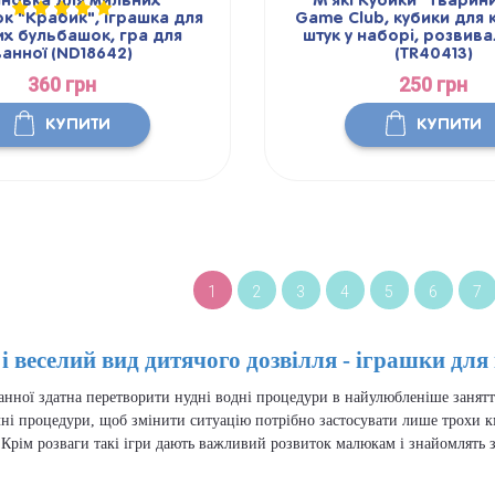
ановка для мильних
М'які Кубики "Тварин
к "Крабик", іграшка для
Game Club, кубики для к
х бульбашок, гра для
штук у наборі, розвива
ванної (ND18642)
(TR40413)
360 грн
250 грн
КУПИТИ
КУПИТИ
1
2
3
4
5
6
7
і веселий вид дитячого дозвілля - іграшки для
нної здатна перетворити нудні водні процедури в найулюбленіше заняття
чні процедури, щоб змінити ситуацію потрібно застосувати лише трохи кмі
. Крім розваги такі ігри дають важливий розвиток малюкам і знайомлят