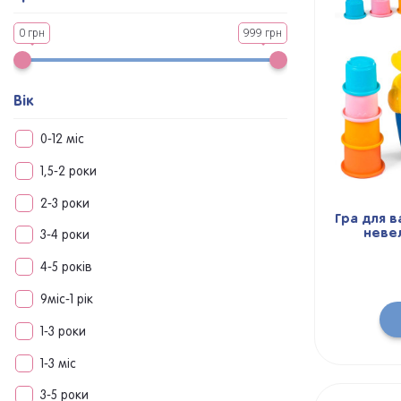
0 грн
999 грн
Вік
0-12 міс
1,5-2 роки
2-3 роки
Гра для в
неве
3-4 роки
4-5 років
9міс-1 рік
1-3 роки
1-3 міс
3-5 роки