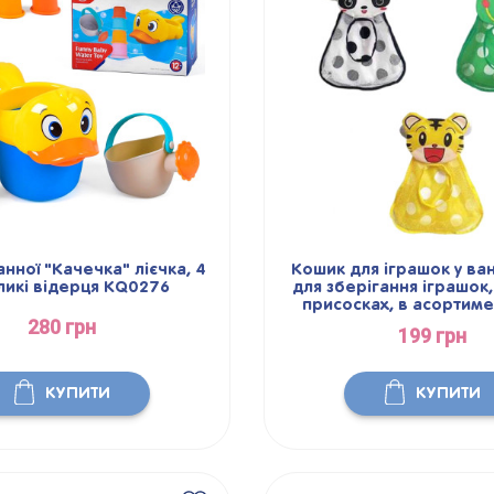
анної "Качечка" лієчка, 4
Кошик для іграшок у ван
ликі відерця KQ0276
для зберігання іграшок,
присосках, в асортимен
280 грн
199 грн
КУПИТИ
КУПИТИ