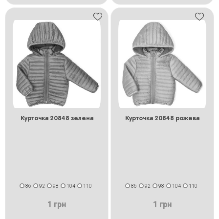
Курточка 20848 зелена
Курточка 20848 рожева
86
92
98
104
110
86
92
98
104
110
1 грн
1 грн