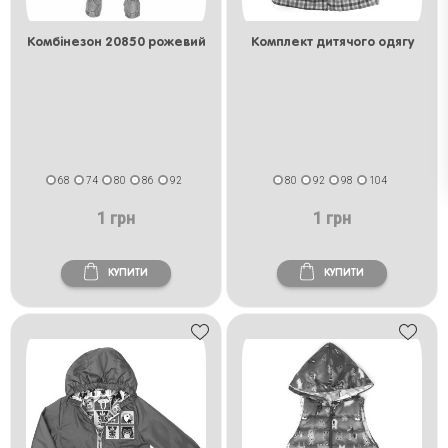
Комбінезон 20850 рожевий
Комплект дитячого одягу
68
74
80
86
92
80
92
98
104
1 грн
1 грн
КУПИТИ
КУПИТИ