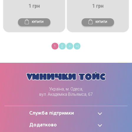
1 грн
1 грн
КУПИТИ
КУПИТИ
1
2
>
>|
Україна, м. Одеса,
вул. Академіка Вільямса, 67
Служба підтримки
Додатково