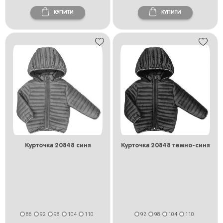
КУПИТИ
КУПИТИ
Курточка 20848 синя
Курточка 20848 темно-синя
86
92
98
104
110
92
98
104
110