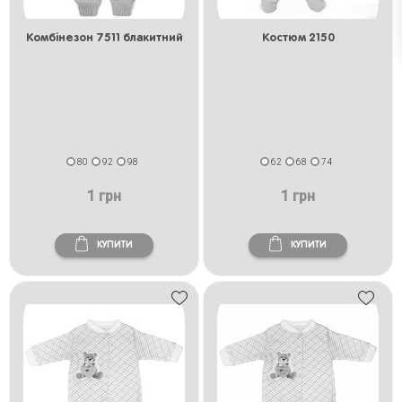
Комбінезон 7511 блакитний
Костюм 2150
80
92
98
62
68
74
1 грн
1 грн
КУПИТИ
КУПИТИ