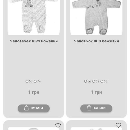
Человечек 1099 Рожевий
Чоловічок 1813 бежевий
68
74
56
62
68
1 грн
1 грн
КУПИТИ
КУПИТИ