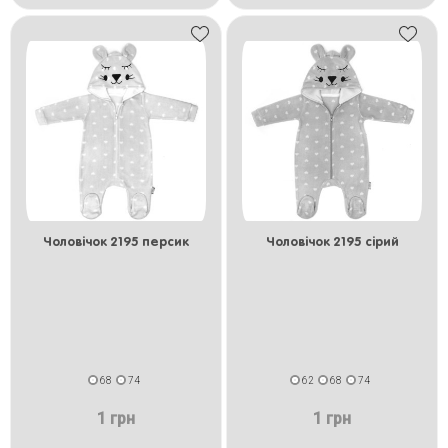
Чоловічок 2195 персик
Чоловічок 2195 сірий
68
74
62
68
74
1 грн
1 грн