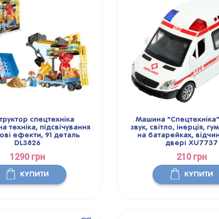
труктор спецтехніка
Машина "Спецтехніка"
а техніка, підсвічування
звук, світло, інерція, гу
кові ефекти, 91 деталь
на батарейках, відчи
DL3826
двері XU7737
1290 грн
210 грн
КУПИТИ
КУПИТИ