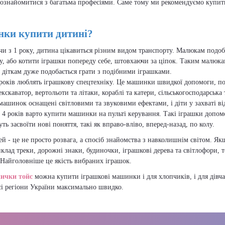
ознайомитися з багатьма професіями. Саме тому ми рекомендуємо купит
нки купити дитині?
и з 1 року, дитина цікавиться різним видом транспорту. Малюкам подоб
у, або котити іграшки попереду себе, штовхаючи за ціпок. Таким малюк
, діткам дуже подобається грати з подібними іграшками.
 років люблять іграшкову спецтехніку. Це машинки швидкої допомоги, 
екскаватор, вертольоти та літаки, кораблі та катери, сільськогосподарська 
машинок оснащені світловими та звуковими ефектами, і діти у захваті ві
д 4 років варто купити машинки на пульті керування. Такі іграшки допо
ь засвоїти нові поняття, такі як вправо-вліво, вперед-назад, по колу.
ей - це не просто розвага, а спосіб знайомства з навколишнім світом. Як
клад треки, дорожні знаки, будиночки, іграшкові дерева та світлофори, 
 Найголовніше це якість вибраних іграшок.
ички тойс
можна купити іграшкові машинки і для хлопчиків, і для дівч
сі регіони України максимально швидко.