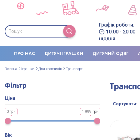
Графік роботи:
10:00 - 20:00
щодня
ПРО НАС
ДИТЯЧІ ІГРАШКИ
ДИТЯЧИЙ ОДЯГ
Головна
Іграшки
Для хлопчиків
Транспорт
Фільтр
Трансп
Ціна
Сортувати:
0 грн
1 999 грн
Вік