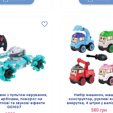
нк з пультом керування,
Набір машинок, маш
є арбізами, поворот на
конструктор, рухливі 
ітлові та звукові ефекти
викрутка, 4 штуки у валі
GD1037
580 грн