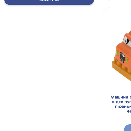
Машина с
підсвічу
пісень
е