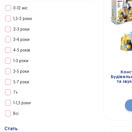
0-12 міс
1,5-2 роки
2-3 роки
3-4 роки
4-5 років
1-3 роки
3-5 роки
Конс
Будівельн
та зву
5-7 роки
7+
1-1,5 роки
Всі
Стать