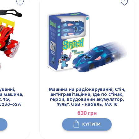
ванні,
Машина на радіокеруванні, Стіч,
а машина,
антигравітаційна, їде по стінах,
2.4G,
герой, вбудований акумулятор,
J238-62А
пульт, USB - кабель, MX 18
630 грн
КУПИТИ