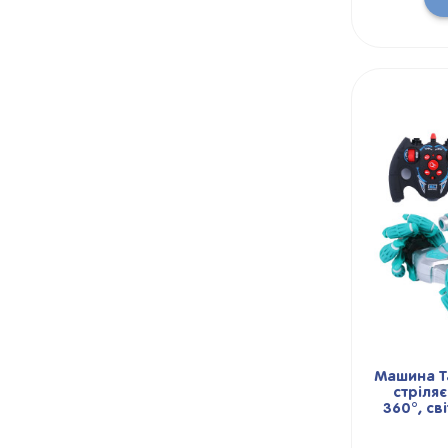
Машина Та
стріля
360°, св