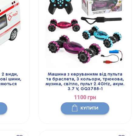
 2 види,
Машина з керуванням від пульта
мові шини,
та браслета, 3 кольори, трюкова,
няються
музика, світло, пульт 2.4GHz, акум.
3.7 V, GQ3788-1
1100 грн
КУПИТИ