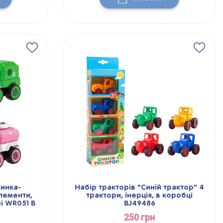
инка-
Набір тракторів "Синій трактор" 4
елементи,
трактори, інерція, в коробці
зі WR051 В
BJ49486
250 грн