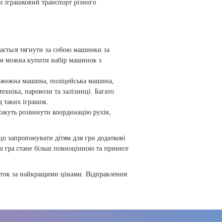
и іграшковий транспорт різного
ається тягнути за собою машинки за
ам можна купити набір машинок з
пожежна машина, поліцейська машина,
техніка, паровози та залізниці. Багато
д таких іграшок.
можуть розвинути координацію рухів,
що запропонувати дітям для гри додаткові
то гра стане більш повноцінною та принесе
аток за найкращими цінами. Відправлення