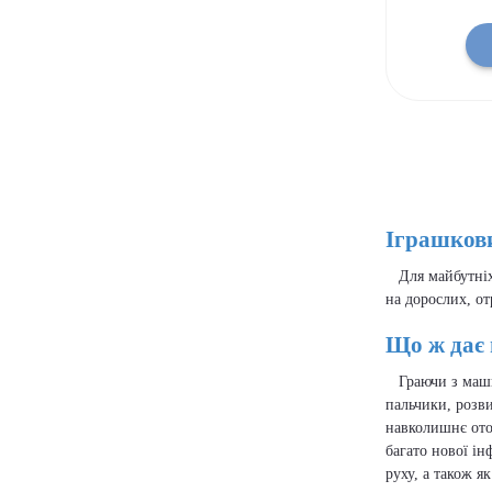
Іграшкови
Для майбутніх 
на дорослих, от
Що ж дає
Граючи з машин
пальчики, розви
навколишнє оточ
багато нової ін
руху, а також я