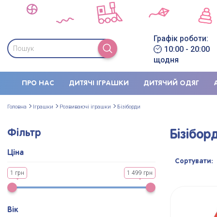
Графік роботи:
10:00 - 20:00
щодня
ПРО НАС
ДИТЯЧІ ІГРАШКИ
ДИТЯЧИЙ ОДЯГ
Головна
Іграшки
Розвиваючi iграшки
Бізіборди
Фільтр
Бізібор
Ціна
Сортувати:
1 грн
1 499 грн
Вік