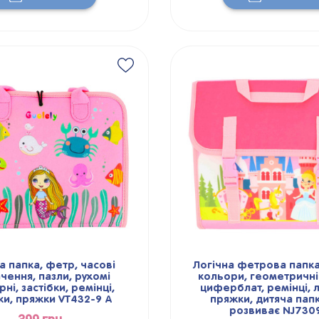
а папка, фетр, часові
Логічна фетрова папка
чення, пазли, рухомі
кольори, геометричні
ні, застібки, ремінці,
циферблат, ремінці, л
ки, пряжки VT432-9 A
пряжки, дитяча пап
розвиває NJ730