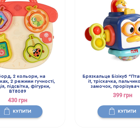
борд, 2 кольори, на
Брязкальце Бізікуб “Пт
ах, 2 режими гучності,
it, тріскачка, пальчик
я, підсвітка, фігурки,
замочок, прорізувач
BT8089
399 грн
430 грн
КУПИТИ
КУПИТИ