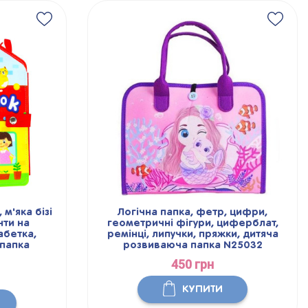
 м'яка бізі
Логічна папка, фетр, цифри,
нти на
геометричні фігури, циферблат,
абетка,
ремінці, липучки, пряжки, дитяча
папка
розвиваюча папка N25032
450 грн
КУПИТИ