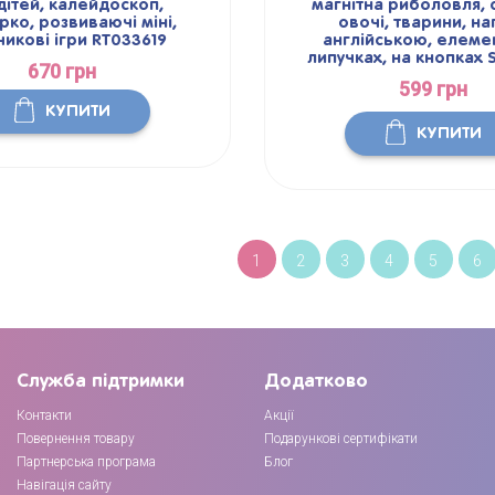
дітей, калейдоскоп,
магнітна риболовля, 
ко, розвиваючі міні,
овочі, тварини, на
чикові ігри RT033619
англійською, елеме
липучках, на кнопках
670 грн
599 грн
КУПИТИ
КУПИТИ
1
2
3
4
5
6
Служба підтримки
Додатково
Контакти
Акції
Повернення товару
Подарункові сертифікати
Партнерська програма
Блог
Навігація сайту