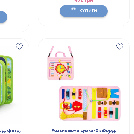
470 грн
КУПИТИ
рд, фетр,
Розвиваюча сумка-бізіборд,