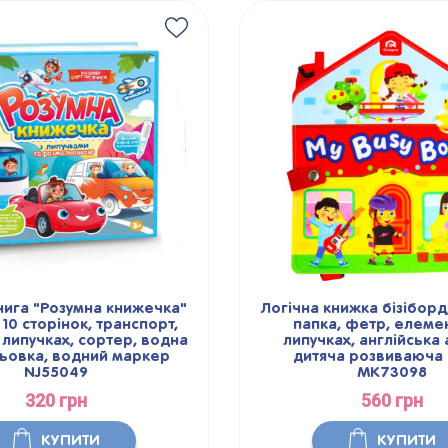
нига "Розумна книжечка"
Логічна книжка бізіборд,
 10 сторінок, транспорт,
папка, фетр, елеме
 липучках, сортер, водна
липучках, англійська 
ьовка, водний маркер
дитяча розвиваюча 
NJ55049
MK73098
320 грн
560 грн
КУПИТИ
КУПИТИ