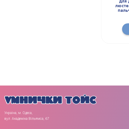
для 
люстер
паль
Україна, м. Одеса,
вул. Академіка Вільямса, 67