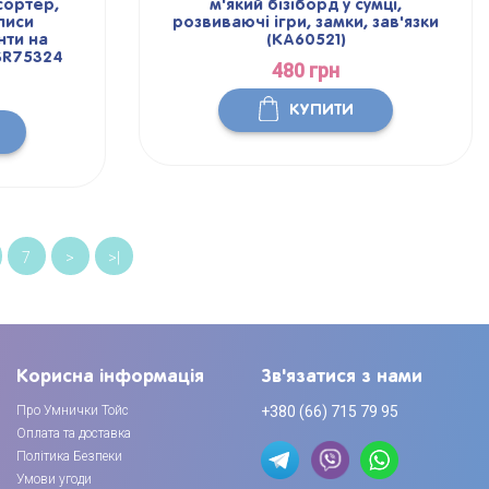
сортер,
м'який бізіборд у сумці,
писи
розвиваючі ігри, замки, зав'язки
нти на
(KA60521)
 SR75324
480 грн
КУПИТИ
7
>
>|
Корисна інформація
Зв'язатися з нами
Про Умнички Тойс
+380 (66) 715 79 95
Оплата та доставка
Політика Безпеки
Умови угоди