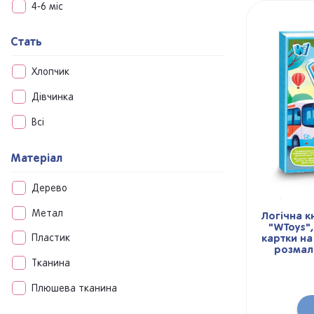
4-6 міс
Стать
Хлопчик
Дівчинка
Всі
Матеріал
Дерево
Метал
Логічна к
"WToys",
картки на
Пластик
розмал
Тканина
Плюшева тканина