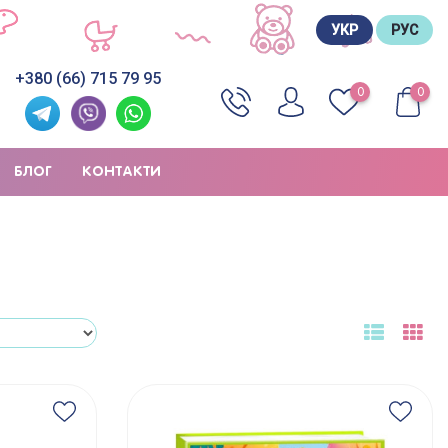
УКР
РУС
+380 (66) 715 79 95
0
0
БЛОГ
КОНТАКТИ