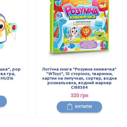
ашка”, pop
Логічна книга "Розумна книжечка"
ова гра,
"WToys", 10 сторінок, тваринки,
 HU216
картки на липучках, сортер, водна
розмальовка, водний маркер
CI88384
320 грн
КУПИТИ