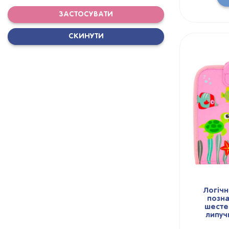
ЗАСТОСУВАТИ
СКИНУТИ
Логічн
позна
шестер
липуч