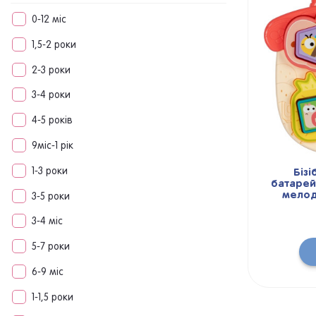
0-12 міс
1,5-2 роки
2-3 роки
3-4 роки
4-5 років
9міс-1 рік
1-3 роки
Бізі
батарейк
мелоді
3-5 роки
3-4 міс
5-7 роки
6-9 міс
1-1,5 роки