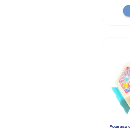
Розвиваюч