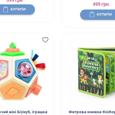
399 грн
499 грн
КУПИТИ
КУПИТИ
ий міні Бізікуб, іграшка
Фетрова книжка бізібо