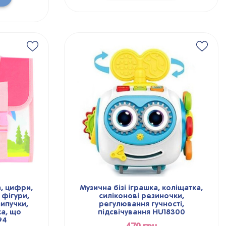
, цифри,
Музична бізі іграшка, коліщатка,
 фігури,
силіконові резиночки,
ипучки,
регулювання гучності,
ка, що
підсвічування HU18300
94