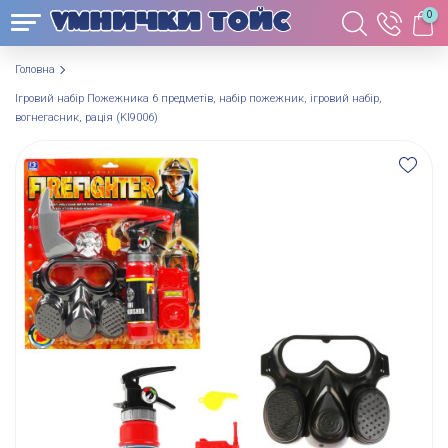
0
Головна
Ігровий набір Пожежника 6 предметів, набір пожежник, ігровий набір,
вогнегасник, рація (KI9006)