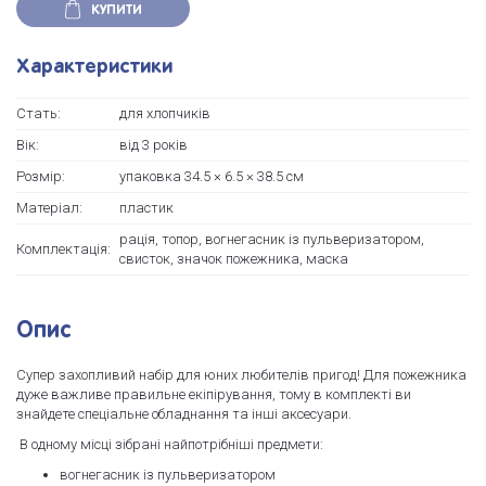
КУПИТИ
Характеристики
Стать:
для хлопчиків
Вік:
від 3 років
Розмір:
упаковка 34.5 × 6.5 × 38.5 см
Матеріал:
пластик
рація, топор, вогнегасник із пульверизатором,
Комплектація:
свисток, значок пожежника, маска
Опис
Супер захопливий набір для юних любителів пригод! Для пожежника
дуже важливе правильне екіпірування, тому в комплекті ви
знайдете спеціальне обладнання та інші аксесуари.
В одному місці зібрані найпотрібніші предмети:
вогнегасник із пульверизатором