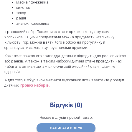
маска пожежника
свисток
топор
рація
значок пожежника
Іграшковий набір Пожежника стане приємним подарунком
хлопчикові! З цими предметами можна придумати незліченну
кількість ігор, можна взяти його з собою на прогулянку й
організувати захопливу гру зі своїми друзями.
Комплект пожежного приладдя ідеально підходить для рольових ігор
або ранків. А також з таким набором дитина стане проводити час
набагато активніше, зміцнюючи свій емоційний стан і фізичне
здоров'я!
А для того, щоб урізноманітнити відпочинок дітей завітайте у розділ
дитячих
ігрових наборів.
Відгуків (0)
Немає відгуків про цей товар.
НАПИСАТИ ВІДГУК