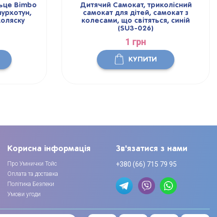
льце Bimbo
Дитячий Самокат, триколісний
шурхотун,
самокат для дітей, самокат з
коляску
колесами, що світяться, синій
(SU3-026)
1 грн
КУПИТИ
Корисна інформація
Зв'язатися з нами
Про Умнички Тойс
+380 (66) 715 79 95
Оплата та доставка
Політика Безпеки
Умови угоди