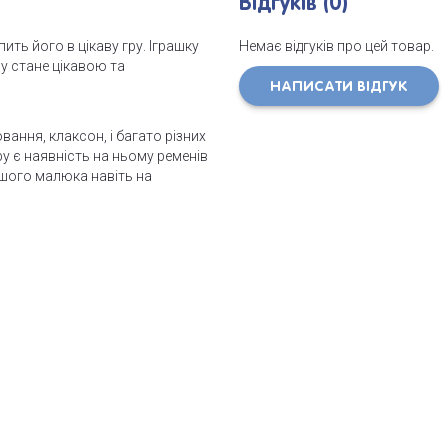
Відгуків (0)
ть його в цікаву гру. Іграшку
Немає відгуків про цей товар.
у стане цікавою та
НАПИСАТИ ВІДГУК
ання, клаксон, і багато різних
 є наявність на ньому ременів
ашого малюка навіть на