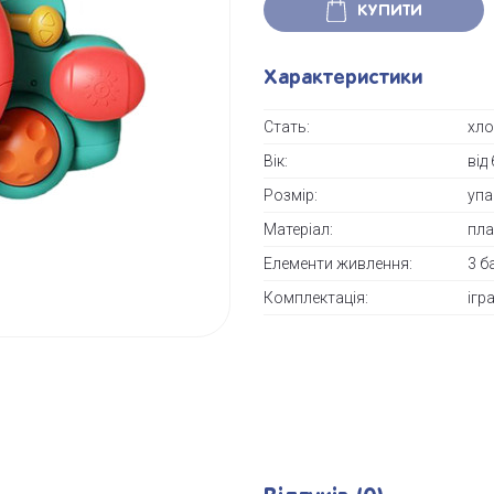
КУПИТИ
Характеристики
Стать:
хло
Вік:
від
Розмір:
упа
Матеріал:
пла
Елементи живлення:
3 б
Комплектація:
ігр