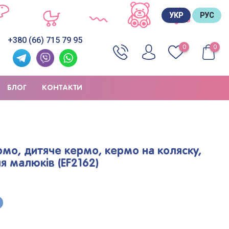
УКР
РУС
+380 (66) 715 79 95
0
0
БЛОГ
КОНТАКТИ
мо, дитяче кермо, кермо на коляску,
я малюків (EF2162)