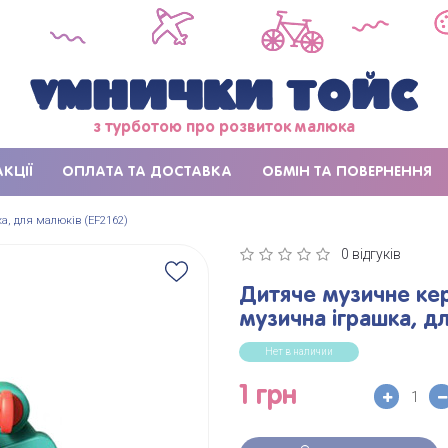
з турботою про розвиток малюка
АКЦІЇ
ОПЛАТА ТА ДОСТАВКА
ОБМІН ТА ПОВЕРНЕННЯ
а, для малюків (EF2162)
0 відгуків
Дитяче музичне кер
музична іграшка, дл
Нет в наличии
1 грн