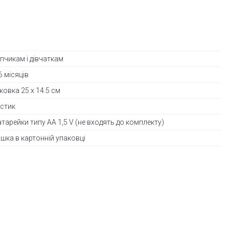
пчикам і дівчаткам
 6 місяців
ковка 25 х 14.5 см
стик
атарейки типу AA 1,5 V (не входять до комплекту)
ашка в картонній упаковці