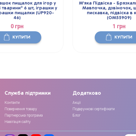
ашок пищалок для ігор у
М'яка Підвіска - Брязка
 тварини" 6 шт, іграшки у
Мавпочка, дзвіночок, 
грашки пищалки (UP920-
пискавка, підвіска в 
46)
(OM55909)
0 грн
1 грн
КУПИТИ
КУПИТИ
Служба підтримки
Додатково
Контакти
Акції
Повернення товару
Подарункові сертифікати
Партнерська програма
Блог
Навігація сайту