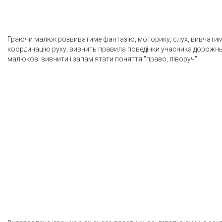
Граючи малюк розвиватиме фантазію, моторику, слух, вивчати
координацію руху, вивчить правила поведінки учасника дорожн
малюкові вивчити і запам'ятати поняття "право, ліворуч".