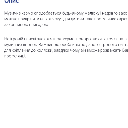
Опис
Музичне кермо сподобається будь-якому малюку і надовго захопи
можна прикріпити на коляску і для дитини така прогулянка одраз
захопливою пригодою.
На ігровій панелі знаходяться: кермо, поворотники, ключ запалюв
музичних кнопок. Важливою особливістю даного ігрового центру
для кріплення до коляски, завдяки чому він зможе розважати В
прогулянці.