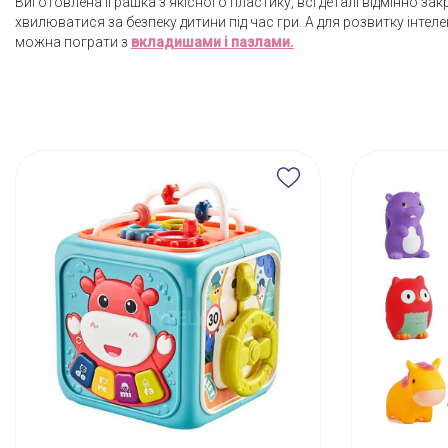
Виготовлена ​​іграшка з якісного пластику, всі деталі відмінно за
хвилюватися за безпеку дитини під час гри. А для розвитку інте
можна пограти з
вкладишами і пазлами.