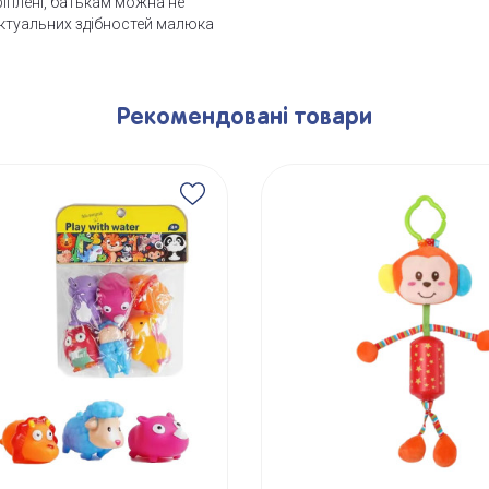
кріплені, батькам можна не
лектуальних здібностей малюка
Рекомендовані товари