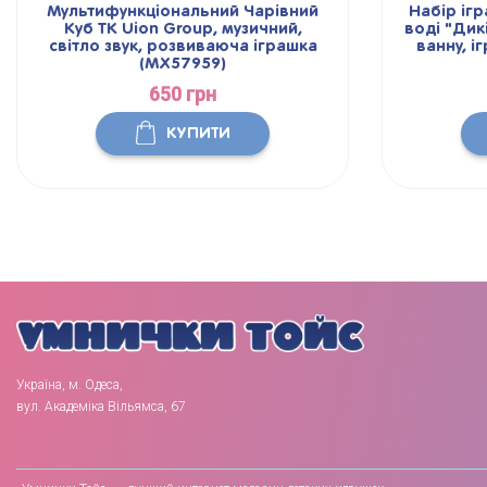
Мультифункціональний Чарівний
Набір ігр
Куб TK Uion Group, музичний,
воді "Дикі
світло звук, розвиваюча іграшка
ванну, і
(MX57959)
650 грн
КУПИТИ
Україна, м. Одеса,
вул. Академіка Вільямса, 67