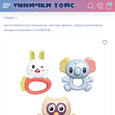
0
Головна
Дитяче Брязкальце, брязкальце у вигляді тварини, іграшка для малюків,
кольори в асортименті (OV668-61B)