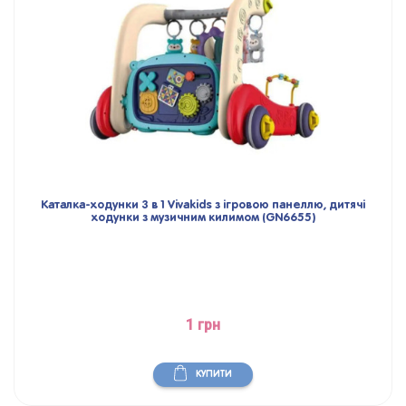
Каталка-ходунки 3 в 1 Vivakids з ігровою панеллю, дитячі
ходунки з музичним килимом (GN6655)
1 грн
КУПИТИ