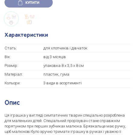
КУПИТИ
Характеристики
Стать:
для хлопчиків і дівчаток
Вік:
від 3 місяців
Розмір:
упаковка 8 х 3,5 х 8 см
Матеріал:
пластик, гума
Кольори:
3 види в асортименті
Опис
Ця іграшка у вигляді симпатичних тварин спеціально розроблена
для маленьких дітей. Спеціальний прорізувач стане справжнім
порятунком при перших зубчиках малюка. Брязкальце має ручку,
щоб малюкові було зручно тримати іграшку в ручках і уважно її