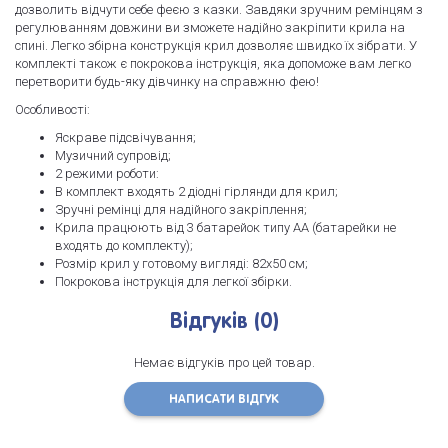
дозволить відчути себе феєю з казки. Завдяки зручним ремінцям з
регулюванням довжини ви зможете надійно закріпити крила на
спині. Легко збірна конструкція крил дозволяє швидко їх зібрати. У
комплекті також є покрокова інструкція, яка допоможе вам легко
перетворити будь-яку дівчинку на справжню фею!
Особливості:
Яскраве підсвічування;
Музичний супровід;
2 режими роботи:
В комплект входять 2 діодні гірлянди для крил;
Зручні ремінці для надійного закріплення;
Крила працюють від 3 батарейок типу АА (батарейки не
входять до комплекту);
Розмір крил у готовому вигляді: 82х50 см;
Покрокова інструкція для легкої збірки.
Відгуків (0)
Немає відгуків про цей товар.
НАПИСАТИ ВІДГУК