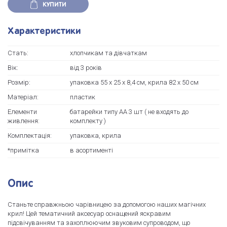
КУПИТИ
Характеристики
Стать:
хлопчикам та дівчаткам
Вік:
від 3 років
Розмір:
упаковка 55 х 25 х 8,4 см, крила 82 х 50 см
Матеріал:
пластик
Елементи
батарейки типу АА 3 шт ( не входять до
живлення:
комплекту )
Комплектація:
упаковка, крила
*примітка
в асортименті
Опис
Станьте справжньою чарівницею за допомогою наших магічних
крил! Цей тематичний аксесуар оснащений яскравим
підсвічуванням та захоплюючим звуковим супроводом, що