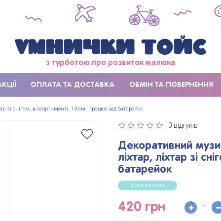
з турботою про розвиток малюка
АКЦІЇ
ОПЛАТА ТА ДОСТАВКА
ОБМІН ТА ПОВЕРНЕННЯ
 зі снігом, в асортименті, 13 см, працює від батарейок
0 відгуків
Декоративний музич
ліхтар, ліхтар зі сн
батарейок
Нет в наличии
420 грн