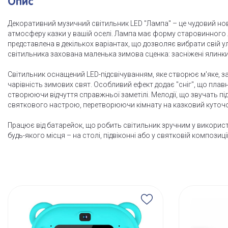
Опис
Декоративний музичний світильник LED "Лампа" – це чудовий но
атмосферу казки у вашій оселі. Лампа має форму старовинного 
представлена в декількох варіантах, що дозволяє вибрати свій 
світильника захована маленька зимова сценка: засніжені ялинки,
Світильник оснащений LED-підсвічуванням, яке створює м'яке, з
чарівність зимових свят. Особливий ефект додає "сніг", що плав
створюючи відчуття справжньої заметілі. Мелодії, що звучать пі
святкового настрою, перетворюючи кімнату на казковий куточо
Працює від батарейок, що робить світильник зручним у використ
будь-якого місця – на столі, підвіконні або у святковій композиції