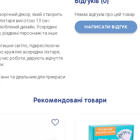
Відгуків (0)
ворічний декор, який створить
Немає відгуків про цей товар.
ліхтаря висотою 13 см і
улюблений дизайн. Усередині
НАПИСАТИ ВІДГУК
 різдвяні персонажі та інше.
атишне світло, підкреслюючи
но кружляє всередині ліхтаря,
д час роботи, дарують відчуття
к.
анні та ідеальним для прикраси
.
Рекомендовані товари