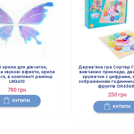
і крила для дівчаток,
Дерев'яна гра Сортер Г
та звукові ефекти, крила
вивчаємо приклади, дв
ся, в комплекті ремінці
кружечки з цифрами, к
LM3610
зображенням годинника,
фруктів OK656
780 грн
250 грн
КУПИТИ
КУПИТИ