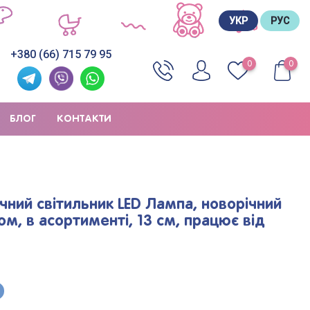
УКР
РУС
+380 (66) 715 79 95
0
0
БЛОГ
КОНТАКТИ
ний світильник LED Лампа, новорічний
ігом, в асортименті, 13 см, працює від