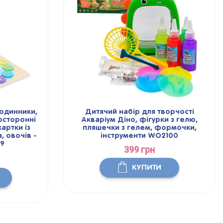
одинники,
Дитячий набір для творчості
осторонні
Акваріум Діно, фігурки з гелю,
артки із
пляшечки з гелем, формочки,
 овочів -
інструменти WO2100
89
399 грн
КУПИТИ