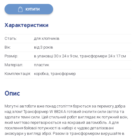
КУПИТИ
Характеристики
Стать:
для хлопчиків
Вік:
від 3 років
Розмір:
в упаковці 30 х 24 х 9 см, трансформери 24 х 17 см
Матеріал:
пластик
Комплектація:
коробка, трансформер
Опис
Могутні автоботи вже понад століття борються за перемогу добра
над злом! Трансформер W 8824 A готовий очолити сили світла та
здолати темні сили. Цей стильний робот виглядає як потужний воїн,
який миттєво перетворюється на яскравий автомобіль. А для
посилення бойової потужності в наборі є чудово деталізовані
аксесуари у вигляді зброї. Разом із трансформером вирушайте в