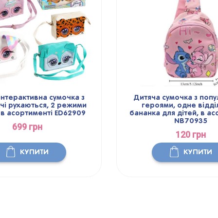
інтерактивна сумочка з
Дитяча сумочка з поп
чі рухаються, 2 режими
героями, одне відді
 в асортименті ED62909
бананка для дітей, в ас
NB70935
699 грн
120 грн
КУПИТИ
КУПИТИ