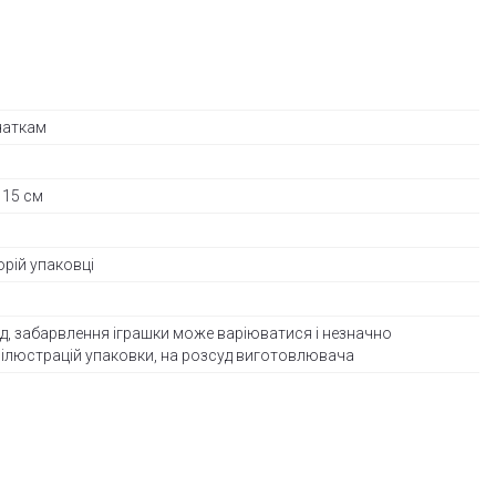
чаткам
 15 см
орій упаковці
яд, забарвлення іграшки може варіюватися і незначно
д ілюстрацій упаковки, на розсуд виготовлювача