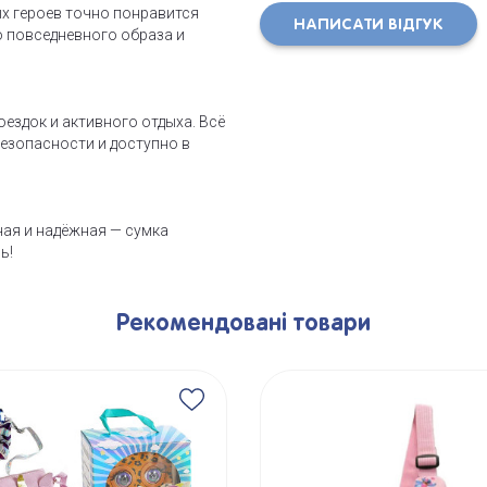
х героев точно понравится
НАПИСАТИ ВІДГУК
о повседневного образа и
оездок и активного отдыха. Всё
безопасности и доступно в
бная и надёжная — сумка
ь!
Рекомендовані товари