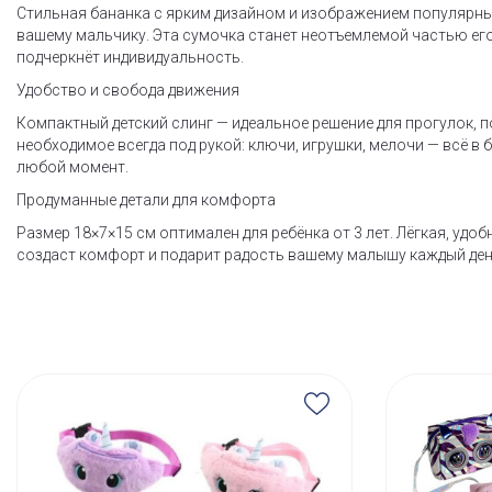
Стильная бананка с ярким дизайном и изображением популярны
вашему мальчику. Эта сумочка станет неотъемлемой частью ег
подчеркнёт индивидуальность.
Удобство и свобода движения
Компактный детский слинг — идеальное решение для прогулок, п
необходимое всегда под рукой: ключи, игрушки, мелочи — всё в 
любой момент.
Продуманные детали для комфорта
Размер 18×7×15 см оптимален для ребёнка от 3 лет. Лёгкая, удо
создаст комфорт и подарит радость вашему малышу каждый ден