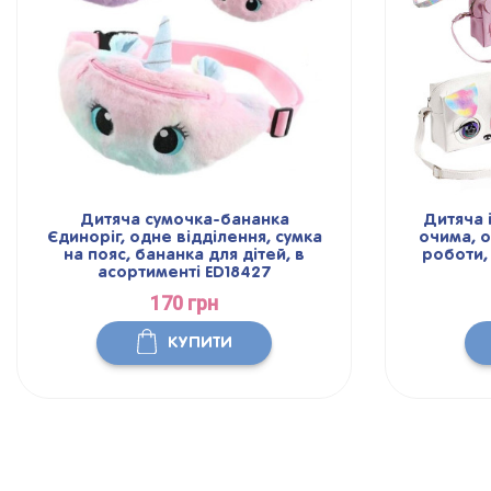
Дитяча сумочка-бананка
Дитяча 
Єдиноріг, одне відділення, сумка
очима, о
на пояс, бананка для дітей, в
роботи,
асортименті ED18427
170 грн
КУПИТИ