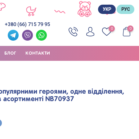
УКР
РУС
+380 (66) 715 79 95
0
0
БЛОГ
КОНТАКТИ
опулярними героями, одне відділення,
 в асортименті NB70937