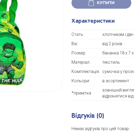
КУПИТИ
Характеристики
Стать:
хлопчикам і дів
Вік:
від 2 років
Розмір:
бананка 18 х 7 х
Матеріал:
текстиль
Комплектація:
сумочка у проз
Кольори:
в асортимент
зовнішній вигл
*примітка
відрізнятися ві
Відгуків (0)
Немає відгуків про цей товар.