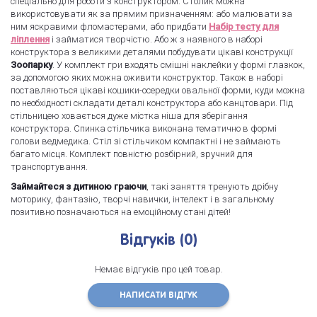
спеціально для роботи з конструктором. Столик можна
використовувати як за прямим призначенням: або малювати за
ним яскравими фломастерами, або придбати
Набір тесту для
ліплення
і займатися творчістю. Або ж з наявного в наборі
конструктора з великими деталями побудувати цікаві конструкції
Зоопарку
. У комплект гри входять смішні наклейки у формі глазкок,
за допомогою яких можна оживити конструктор. Також в наборі
поставляються цікаві кошики-осередки овальної форми, куди можна
по необхідності складати деталі конструктора або канцтовари. Під
стільницею ховається дуже містка ніша для зберігання
конструктора. Спинка стільчика виконана тематично в формі
голови ведмедика. Стіл зі стільчиком компактні і не займають
багато місця. Комплект повністю розбірний, зручний для
транспортування.
Займайтеся з дитиною граючи
, такі заняття тренують дрібну
моторику, фантазію, творчі навички, інтелект і в загальному
позитивно позначаються на емоційному стані дітей!
Відгуків (0)
Немає відгуків про цей товар.
НАПИСАТИ ВІДГУК