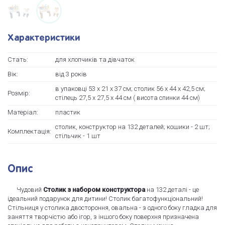
Характеристики
Стать:
для хлопчиків та дівчаток
Вік:
від 3 років
в упаковці 53 х 21 х 37 см; столик 56 х 44 х 42,5 см;
Розмір:
стілець 27,5 х 27,5 х 44 см ( висота спинки 44 см)
Матеріал:
пластик
столик, конструктор на 132 деталей; кошики - 2 шт;
Комплектація:
стільчик - 1 шт
Опис
Чудовий
Столик з набором конструктора
на 132 деталі - це
ідеальний подарунок для дитини! Столик багатофункціональний!
Стільниця у столика двостороння, овальна - з одного боку гладка для
заняття творчістю або ігор, з іншого боку поверхня призначена