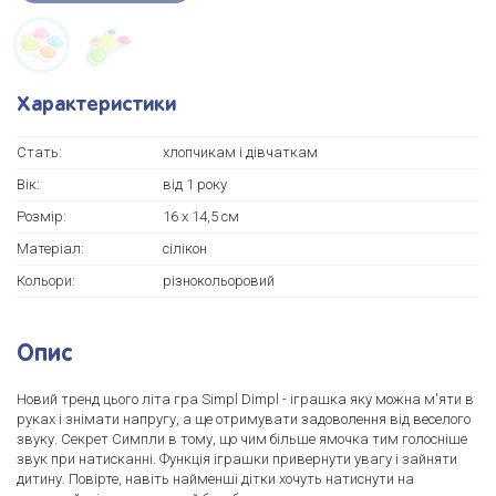
Характеристики
Стать:
хлопчикам і дівчаткам
Вік:
від 1 року
Розмір:
16 х 14,5 см
Матеріал:
сілікон
Кольори:
різнокольоровий
Опис
Новий тренд цього літа гра Simpl Dimpl - іграшка яку можна м'яти в
руках і знімати напругу, а ще отримувати задоволення від веселого
звуку. Секрет Симпли в тому, що чим більше ямочка тим голосніше
звук при натисканні. Функція іграшки привернути увагу і зайняти
дитину. Повірте, навіть найменші дітки хочуть натиснути на