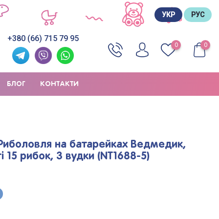
УКР
РУС
+380 (66) 715 79 95
0
0
БЛОГ
КОНТАКТИ
Риболовля на батарейках Ведмедик,
 15 рибок, 3 вудки (NT1688-5)