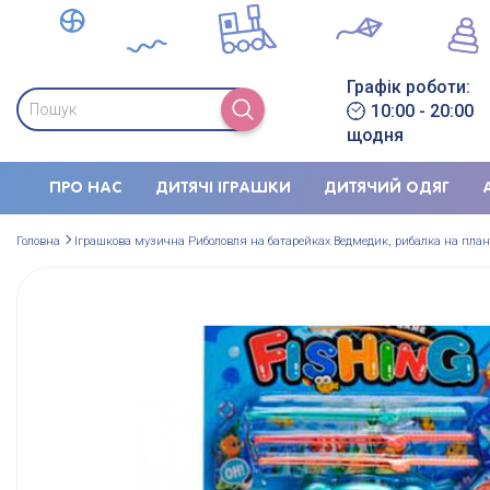
Графік роботи:
10:00 - 20:00
щодня
ПРО НАС
ДИТЯЧІ ІГРАШКИ
ДИТЯЧИЙ ОДЯГ
Головна
Іграшкова музична Риболовля на батарейках Ведмедик, рибалка на планш