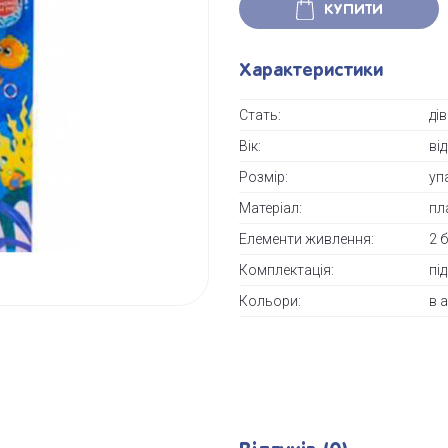
КУПИТИ
Характеристики
Стать:
ді
Вік:
від
Розмір:
уп
Матеріал:
пл
Елементи живлення:
2 
Комплектація:
пі
Кольори:
в 