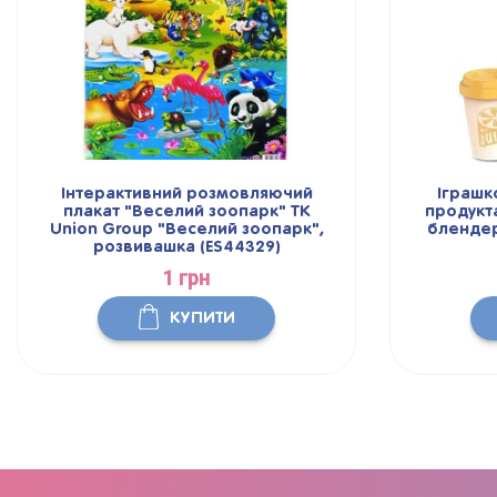
Інтерактивний розмовляючий
Іграшк
плакат "Веселий зоопарк" TK
продукта
Union Group "Веселий зоопарк",
блендер
розвивашка (ES44329)
1 грн
КУПИТИ