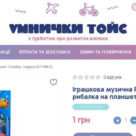
з турботою про розвиток малюка
АКЦІЇ
ОПЛАТА ТА ДОСТАВКА
ОБМІН ТА ПОВЕРНЕННЯ
еті 15 рибок, 3 вудки (NT1688-5)
0 відгуків
Іграшкова музична 
рибалка на планшеті
Нет в наличии
1 грн