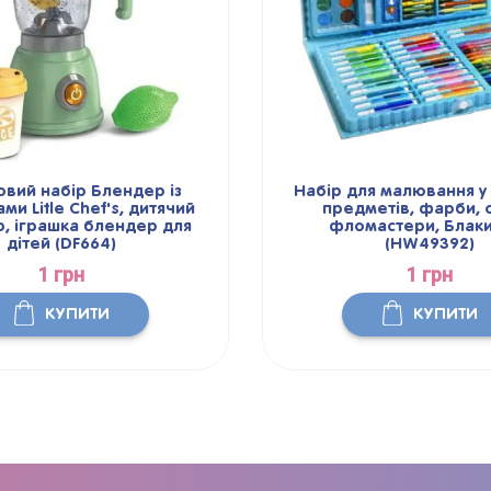
овий набір Блендер із
Набір для малювання у в
ми Litle Chef's, дитячий
предметів, фарби, о
, іграшка блендер для
фломастери, Блак
дітей (DF664)
(HW49392)
1 грн
1 грн
КУПИТИ
КУПИТИ