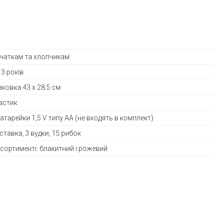
вчаткам та хлопчикам
 3 років
аковка 43 х 28.5 см
астик
батарейки 1,5 V типу АА (не входять в комплект)
дставка, 3 вудки, 15 рибок
асортименті: блакитний і рожевий