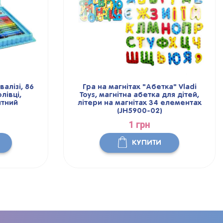
алізі, 86
Гра на магнітах "Абетка" Vladi
лівці,
Toys, магнітна абетка для дітей,
итний
літери на магнітах 34 елементах
(JH5900-02)
1 грн
КУПИТИ