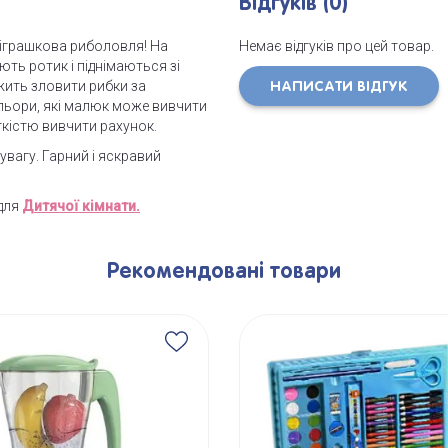
Відгуків (0)
е іграшкова риболовля! На
Немає відгуків про цей товар.
ють ротик і піднімаються зі
жить зловити рибки за
НАПИСАТИ ВІДГУК
кольори, які малюк може вивчити
егкістю вивчити рахунок.
увагу. Гарний і яскравий
 для
Дитячої кімнати.
Рекомендовані товари