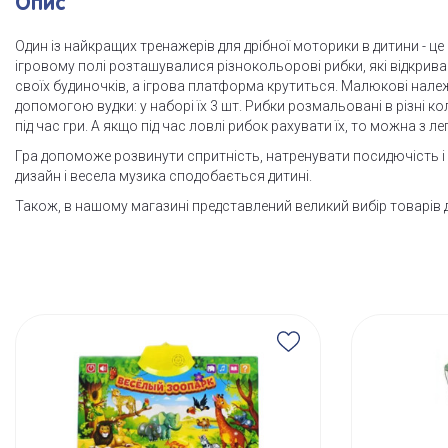
Опис
Один із найкращих тренажерів для дрібної моторики в дитини - ц
ігровому полі розташувалися різнокольорові рибки, які відкрива
своїх будиночків, а ігрова платформа крутиться. Малюкові нале
допомогою вудки: у наборі їх 3 шт. Рибки розмальовані в різні 
під час гри. А якщо під час ловлі рибок рахувати їх, то можна з л
Гра допоможе розвинути спритність, натренувати посидючість і 
дизайн і весела музика сподобається дитині.
Також, в нашому магазині представлений великий вибір товарів