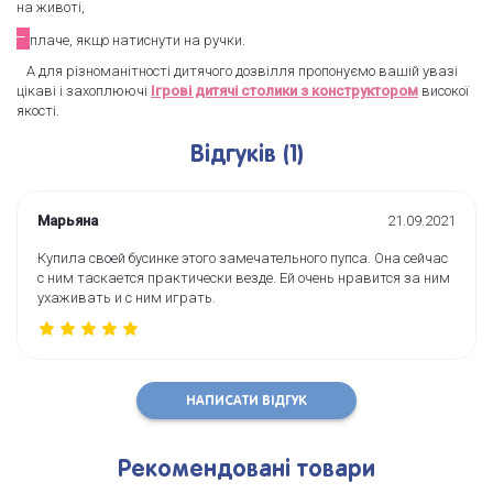
на животі,
᠆
плаче, якщо натиснути на ручки.
А для різноманітності дитячого дозвілля пропонуємо вашій увазі
цікаві і захоплюючі
Ігрові дитячі столики з конструктором
високої
якості.
Відгуків (1)
Марьяна
21.09.2021
Купила своей бусинке этого замечательного пупса. Она сейчас
с ним таскается практически везде. Ей очень нравится за ним
ухаживать и с ним играть.
НАПИСАТИ ВІДГУК
Рекомендовані товари