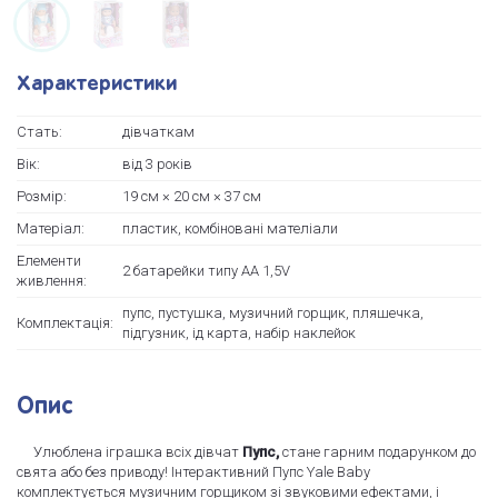
Характеристики
Стать:
дівчаткам
Вік:
від 3 років
Розмір:
19 см × 20 см × 37 см
Матеріал:
пластик, комбіновані мателіали
Елементи
2 батарейки типу АА 1,5V
живлення:
пупс, пустушка, музичний горщик, пляшечка,
Комплектація:
підгузник, ід карта, набір наклейок
Опис
Улюблена іграшка всіх дівчат
Пупс,
стане гарним подарунком до
свята або без приводу! Інтерактивний Пупс Yale Baby
комплектується музичним горщиком зі звуковими ефектами, і