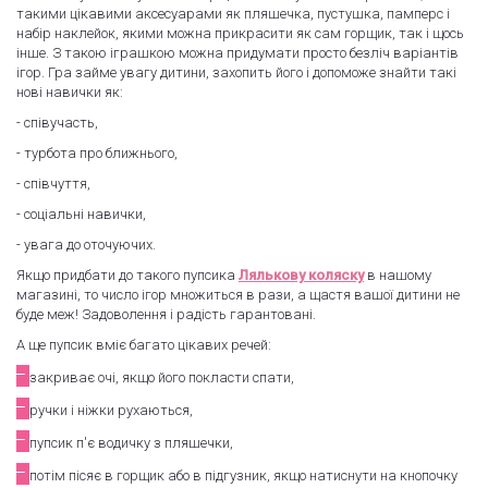
такими цікавими аксесуарами як пляшечка, пустушка, памперс і
набір наклейок, якими можна прикрасити як сам горщик, так і щось
інше. З такою іграшкою можна придумати просто безліч варіантів
ігор. Гра займе увагу дитини, захопить його і допоможе знайти такі
нові навички як:
- співучасть,
- турбота про ближнього,
- співчуття,
- соціальні навички,
- увага до оточуючих.
Якщо придбати до такого пупсика
Лялькову коляску
в нашому
магазині, то число ігор множиться в рази, а щастя вашої дитини не
буде меж! Задоволення і радість гарантовані.
А ще пупсик вміє багато цікавих речей:
᠆
закриває очі, якщо його покласти спати,
᠆
ручки і ніжки рухаються,
᠆
пупсик п'є водичку з пляшечки,
᠆
потім пісяє в горщик або в підгузник, якщо натиснути на кнопочку