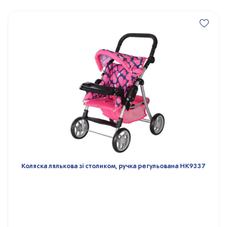
Коляска лялькова зі столиком, ручка регульована HK9337