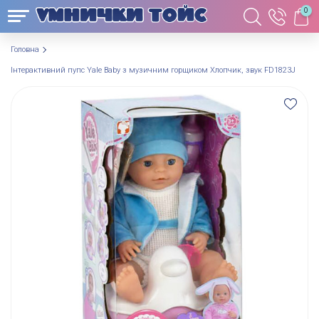
0
Головна
Інтерактивний пупс Yale Baby з музичним горщиком Хлопчик, звук FD1823J