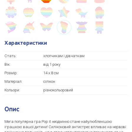
Характеристики
Стать:
хлопчикам і дівчаткам
Вік:
від 1 року
Розмір:
14 х 8 см
Матеріал:
сілікон
Кольори:
різнокольоровий
Опис
Мега популярна гра Pop it неодмінно стане найулюбленішою
іграшкою вашої дитини! Силіконовий антистрес впливає на нервові