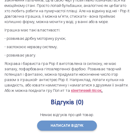
закінчення пальчиків, що в свою чергу позитивно позначається на
емоційному стані. Просто лопай бульбашки, аналогічно як це багато
хто любить робити на пухирчастої плівці. Але на відміну від неї - Pop it
довговічна іграшка, її можна м'яти, стискати - вона приймає
колишню форму, можна мочити у воді, у ванні або в море.
Іграшка має такі властивості:
- розвиває дрібну моторику ручок;
- заспокоює нервову систему;
- розвиває увагу.
Яскрава і барвиста гра Pop it виготовлена із силікону, не має
запаху, пофарбована гіпоалергенної фарбою. Розвиває творчий
потенціал і фантазію, можна придумати нескінченне число ігор
разом з іграшкой- антистрес Pop it. Наприклад, лопати кульки на
швидкість, або ховати намистинку і намагатися з друзями її знайти.
Або ж можна поєднати гру Поп ит та
кінетичний пісок
.
Відгуків (0)
Немає відгуків про цей товар.
НАПИСАТИ ВІДГУК