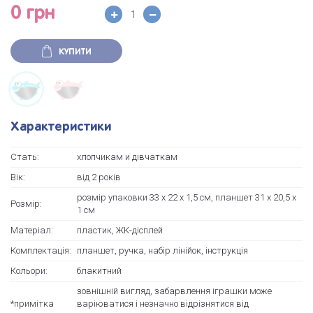
0 грн
КУПИТИ
Характеристики
Стать:
хлопчикам и дівчаткам
Вік:
від 2 років
розмір упаковки 33 х 22 х 1,5 см, планшет 31 х 20,5 х
Розмір:
1 см
Матеріал:
пластик, ЖК-дісплей
Комплектація:
планшет, ручка, набір лінійок, інструкція
Кольори:
блакитний
зовнішній вигляд, забарвлення іграшки може
*примітка
варіюватися і незначно відрізнятися від