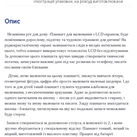
ілюстрацій упаковки, на розсуд виготовлювача
Опис
Незамінна річ для дому -Планшет для малювання з LCD екраном, буде
помічником дорослому, підлітку та чудовою іграшкою для дитини! На
рідкокристалічному екрані залишаються сліди в місцях натискання на
нього, тобто планшет використовує технологію LCD без підсвічування.
За допомогою цього планшета зручно швидко створювати тимчасові
нотатки, записувати важливі дані під час розмови по телефону, писати
послання своїм близьким.
Дітки, легко малюючи на цьому планшеті, зможуть вивчати літери,
геометричні фігури, цифри або просто малювати маленькі шедеври. І до
того ж для дітей такий планшет служить чудовим альбомом для
малювання, з нескінченними аркушами. Адже за допомогою всього
одного натискання на кнопку – носик усі дані видаляються з екрану, і
можна знову та знову малювати та писати. Ззаду планшета знаходиться
кнопка - блокатор, натиснувши на яку всі подальші записи неможливо
буде стерти.
Записи створюються за допомогою стілуса, в комплекті їх 2, і вони
зручно зберігаються у спеціальному відсіку. Планшет тонкий, легкий та
міцний, виготовлений із якісного пластику. Працює від батареї