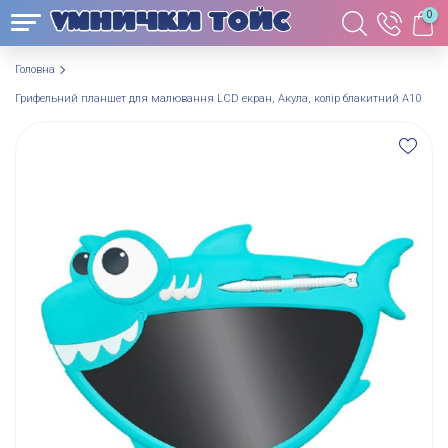
0
Головна
Грифельний планшет для малювання LCD екран, Акула, колір блакитний А10