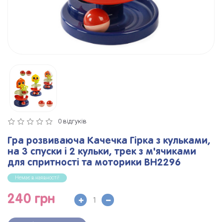
0 відгуків
Гра розвиваюча Качечка Гірка з кульками,
на 3 спуски і 2 кульки, трек з м'ячиками
для спритності та моторики BH2296
Немає в наявності!
240 грн