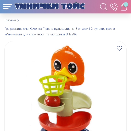
0
Головна
Гра розвиваюча Качечка Гірка з кульками, на 3 спуски і 2 кульки, трек з
м'ячиками для спритності та моторики BH2296