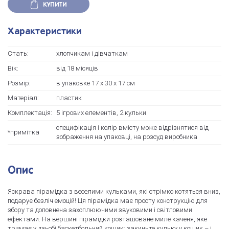
КУПИТИ
Характеристики
Стать:
хлопчикам і дівчаткам
Вік:
від 18 місяців
Розмір:
в упаковке 17 х 30 х 17 см
Матеріал:
пластик
Комплектація:
5 ігрових елементів, 2 кульки
специфікація і колір вмісту може відрізнятися від
*примітка
зображення на упаковці, на розсуд виробника
Опис
Яскрава пірамідка з веселими кульками, які стрімко котяться вниз,
подарує безліч емоцій! Ця пірамідка має просту конструкцію для
збору та доповнена захоплюючими звуковими і світловими
ефектами. На вершині пірамідки розташоване миле каченя, яке
тримає у дзьобі баскетбольний кошик: закиньте кульку у кошик – і