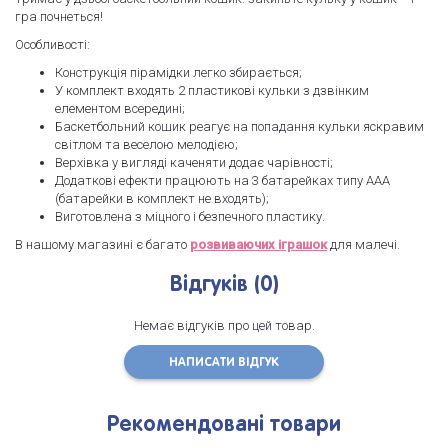
гра почнеться!
Особливості:
Конструкція пірамідки легко збирається;
У комплект входять 2 пластикові кульки з дзвінким
елементом всередині;
Баскетбольний кошик реагує на попадання кульки яскравим
світлом та веселою мелодією;
Верхівка у вигляді каченяти додає чарівності;
Додаткові ефекти працюють на 3 батарейках типу AAA
(батарейки в комплект не входять);
Виготовлена з міцного і безпечного пластику.
В нашому магазині є багато
розвиваючих іграшок
для малечі.
Відгуків (0)
Немає відгуків про цей товар.
НАПИСАТИ ВІДГУК
Рекомендовані товари