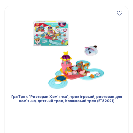
Гра Трек "Ресторан Хом'ячка", трек ігровий, ресторан для
хом'ячка, дитячий трек, іграшковий трек (ET82021)