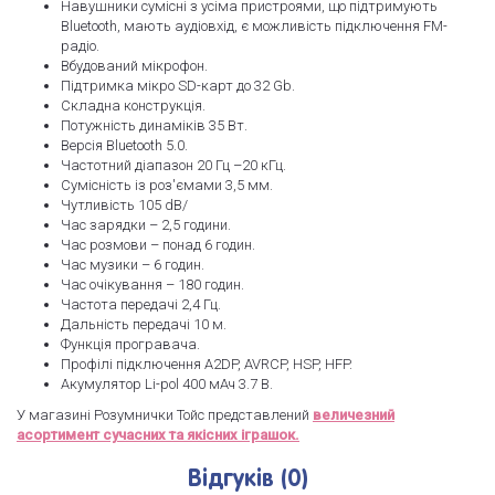
Навушники сумісні з усіма пристроями, що підтримують
Bluetooth, мають аудіовхід, є можливість підключення FM-
радіо.
Вбудований мікрофон.
Підтримка мікро SD-карт до 32 Gb.
Складна конструкція.
Потужність динаміків 35 Вт.
Версія Bluetooth 5.0.
Частотний діапазон 20 Гц –20 кГц.
Сумісність із роз'ємами 3,5 мм.
Чутливість 105 dB/
Час зарядки – 2,5 години.
Час розмови – понад 6 годин.
Час музики – 6 годин.
Час очікування – 180 годин.
Частота передачі 2,4 Гц.
Дальність передачі 10 м.
Функція програвача.
Профілі підключення A2DP, AVRCP, HSP, HFP.
Акумулятор Li-pol 400 мАч 3.7 В.
У магазині Розумнички Тойс представлений
величезний
асортимент сучасних та якісних іграшок.
Відгуків (0)