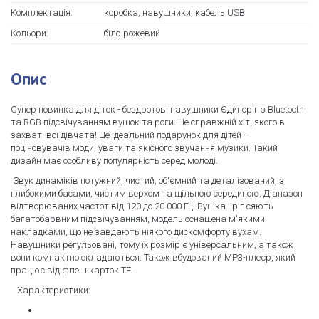
Комплектація:
коробка, навушники, кабель USB
Кольори:
біло-рожевий
Опис
Супер новинка для діток - бездротові навушники Єдиноріг з Bluetooth
та RGB підсвічуванням вушок та роги. Це справжній хіт, якого в
захваті всі дівчата! Це ідеальний подарунок для дітей –
поціновувачів моди, уваги та якісного звучання музики. Такий
дизайн має особливу популярність серед молоді.
Звук динаміків потужний, чистий, об'ємний та деталізований, з
глибокими басами, чистим верхом та щільною серединою. Діапазон
відтворюваних частот від 120 до 20 000 Гц. Вушка і ріг сяють
багатобарвним підсвічуванням, модель оснащена м'якими
накладками, що не завдають ніякого дискомфорту вухам.
Навушники регульовані, тому їх розмір є універсальним, а також
вони компактно складаються. Також вбудований MP3-плеєр, який
працює від флеш карток TF.
Характеристики: