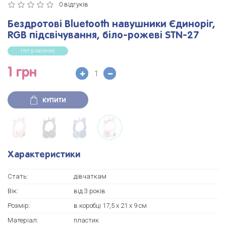
0 відгуків
Бездротові Bluetooth навушники Єдиноріг,
RGB підсвічування, біло-рожеві STN-27
Нет в наличии
1 грн
КУПИТИ
Характеристики
Стать:
дівчаткам
Вік:
вiд 3 рокiв
Розмір:
в коробці 17,5 х 21 х 9 см
Матеріал:
пластик