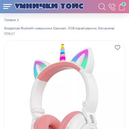
0
Головна
Бездротові Bluetooth навушники Єдиноріг, RGB підсвічування, біло-рожеві
STN-27