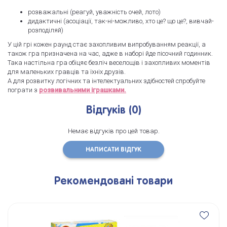
розважальні (реагуй, уважність очей, лото)
дидактичні (асоціації, так-ні-можливо, хто це? що це?, вивчай-
розподіляй)
У цій грі кожен раунд стає захопливим випробуванням реакції, а
також гра призначена на час, адже в наборі йде пісочний годинник.
Така настільна гра обіцяє безліч веселощів і захопливих моментів
для маленьких гравців та їхніх друзів.
А для розвитку логічних та інтелектуальних здібностей спробуйте
пограти з
розвивальними іграшками.
Відгуків (0)
Немає відгуків про цей товар.
НАПИСАТИ ВІДГУК
Рекомендовані товари