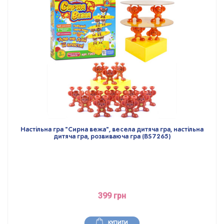
Настільна гра "Сирна вежа", весела дитяча гра, настільна
дитяча гра, розвиваюча гра (BS7265)
399 грн
КУПИТИ