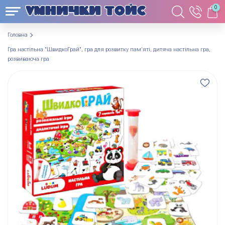
0
Головна
Гра настільна "ШвидкоГрай", гра для розвитку пам'яті, дитяча настільна гра,
розвиваюча гра