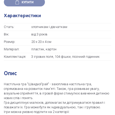
КУПИТИ
Характеристики
Стать:
хлопчикам і дівчаткам
Вік:
від 3 років
Розмір:
20 х 20 х 4 см
Матеріал:
пластик, картон
Комплектація:
3 ігрових поля, 104 фішки, пісочний годинник
Опис
Настільна гра "ШвидкоГрай" - захоплива настільна гра,
спрямована на розвиток пам'яті. Також, гра розвиває увагу,
візуальне сприйняття, в ігровій формі стимулює вивчення дитиною
нових слів і понять.
Гра дисциплінує малюків, допомагає їм дотримуватися правил і
поважати їх. Гра може бути як індивідуальною, так і груповою.
Ігри можна умовно поділити на 2 категорії: