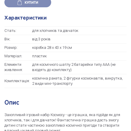
КУПИТИ
Характеристики
Стать:
для хлопчиків та дівчаток
Вік:
від 3 років
Розмір:
коробка 28 х 43 х 19 см
Матеріал:
пластик
Елементи
для космічного шатлу 2 батарейки типу ААА (не
живлення:
входять до комплекту)
космічна ракета, 2 фігурки космонавтів, викрутка,
Комплектація:
2 види міні-транспорту
Опис
Захопливий ігровий набір Космосу - це іграшка, яка підійде як для
хлопчиків, так і для дівчаток! Фантастична іграшка дасть змогу
дитині стати частиною захопливої космічної пригоди та створити
власний цікавий ігровий сюжет.