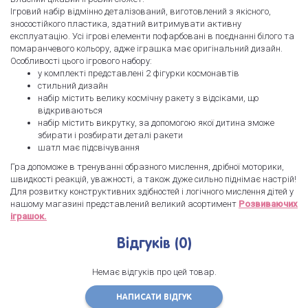
Ігровий набір відмінно деталізований, виготовлений з якісного,
зносостійкого пластика, здатний витримувати активну
експлуатацію. Усі ігрові елементи пофарбовані в поєднанні білого та
помаранчевого кольору, адже іграшка має оригінальний дизайн.
Особливості цього ігрового набору:
у комплекті представлені 2 фігурки космонавтів
стильний дизайн
набір містить велику космічну ракету з відсіками, що
відкриваються
набір містить викрутку, за допомогою якої дитина зможе
збирати і розбирати деталі ракети
шатл має підсвічування
Гра допоможе в тренуванні образного мислення, дрібної моторики,
швидкості реакцій, уважності, а також дуже сильно піднімає настрій!
Для розвитку конструктивних здібностей і логічного мислення дітей у
нашому магазині представлений великий асортимент
Розвиваючих
іграшок.
Відгуків (0)
Немає відгуків про цей товар.
НАПИСАТИ ВІДГУК