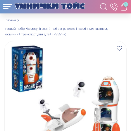
0
Головна
Ігровий набір Космосу, ігровий набір з ракетою і космічним шатлом,
космічний транспорт для дітей (RS551-7)