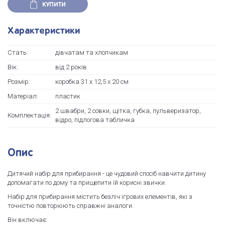
КУПИТИ
Характеристики
Стать:
дiвчатам та хлопчикам
Вік:
вiд 2 рокiв
Розмір:
коробка 31 х 12,5 х 20 см
Матеріал:
пластик
2 швабри, 2 совки, щітка, губка, пульверизатор,
Комплектація:
відро, підлогова табличка
Опис
Дитячий набір для прибирання - це чудовий спосіб навчити дитину
допомагати по дому та прищепити їй корисні звички.
Набір для прибирання містить безліч ігрових елементів, які з
точністю повторюють справжні аналоги.
Він включає: