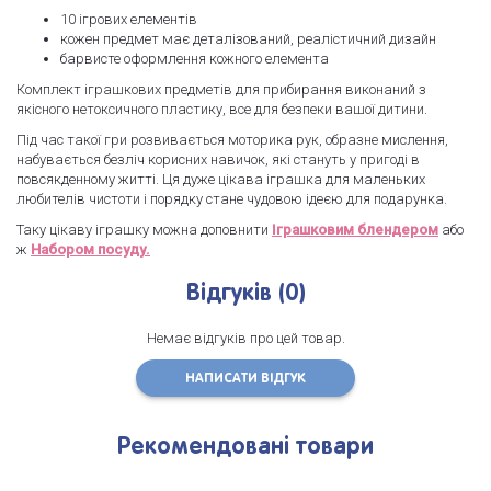
10 ігрових елементів
кожен предмет має деталізований, реалістичний дизайн
барвисте оформлення кожного елемента
Комплект іграшкових предметів для прибирання виконаний з
якісного нетоксичного пластику, все для безпеки вашої дитини.
Під час такої гри розвивається моторика рук, образне мислення,
набувається безліч корисних навичок, які стануть у пригоді в
повсякденному житті. Ця дуже цікава іграшка для маленьких
любителів чистоти і порядку стане чудовою ідеєю для подарунка.
Таку цікаву іграшку можна доповнити
Іграшковим блендером
або
ж
Набором посуду.
Відгуків (0)
Немає відгуків про цей товар.
НАПИСАТИ ВІДГУК
Рекомендовані товари