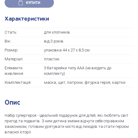
КУПИТИ
Характеристики
Стать:
для хлопчиків
Вік:
від 3 років
Розмір:
упаковка 44 х 27 х 8,5 см
Матеріал:
пластик
Елементи
3 батарейки типу ААА (не входять до
живлення:
комплекту)
Комплектація:
маска, щит, патрони, фігурка героя, картки
Опис
Набір супергероя - ідеальний подарунок для дітей, які люблять світ
пригод та подвигів. З ним дитина зможе відчути себе справжнім
захисником, готовим урятувати місто від лиходіїв та стати героєм
власної історії.