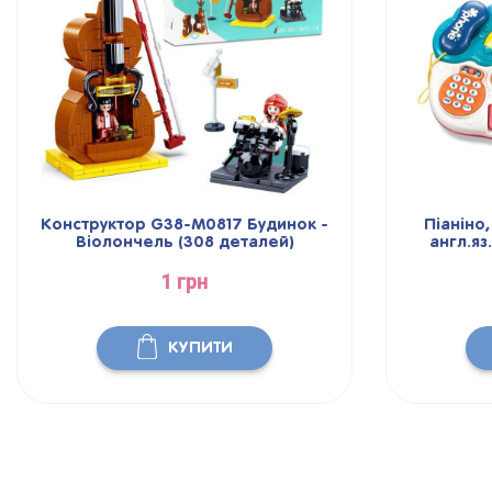
Конструктор G38-M0817 Будинок -
Піаніно
Віолончель (308 деталей)
англ.яз
1 грн
КУПИТИ