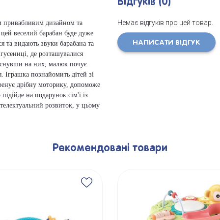
Відгуків (0)
Немає відгуків про цей товар.
м привабливим дизайном та
 цей веселий барабан буде дуже
НАПИСАТИ ВІДГУК
я та видають звуки барабана та
 гусениці, де розташувалися
иснувши на них, малюк почує
я. Іграшка познайомить дітей зі
тренує дрібну моторику, допоможе
підійде на подарунок сім'ї із
нтелектуальний розвиток, у цьому
Рекомендовані товари