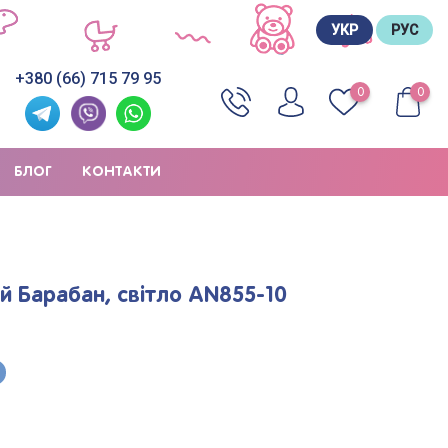
УКР
РУС
+380 (66) 715 79 95
0
0
БЛОГ
КОНТАКТИ
й Барабан, світло AN855-10