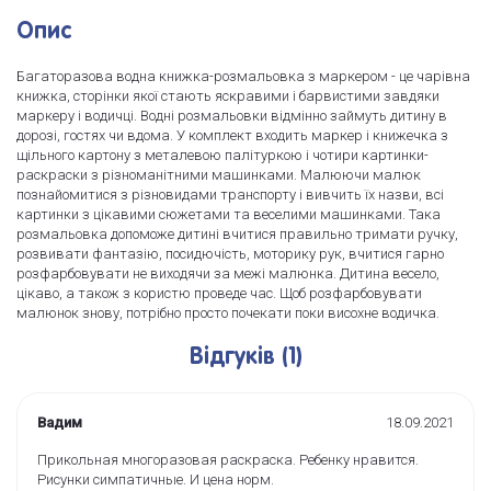
Опис
Багаторазова водна книжка-розмальовка з маркером - це чарівна
книжка, сторінки якої стають яскравими і барвистими завдяки
маркеру і водичці. Водні розмальовки відмінно займуть дитину в
дорозі, гостях чи вдома. У комплект входить маркер і книжечка з
щільного картону з металевою палітуркою і чотири картинки-
раскраски з різноманітними машинками. Малюючи малюк
познайомитися з різновидами транспорту і вивчить їх назви, всі
картинки з цікавими сюжетами та веселими машинками. Така
розмальовка допоможе дитині вчитися правильно тримати ручку,
розвивати фантазію, посидючість, моторику рук, вчитися гарно
розфарбовувати не виходячи за межі малюнка. Дитина весело,
цікаво, а також з користю проведе час. Щоб розфарбовувати
малюнок знову, потрібно просто почекати поки висохне водичка.
Відгуків (1)
Вадим
18.09.2021
Прикольная многоразовая раскраска. Ребенку нравится.
Рисунки симпатичные. И цена норм.