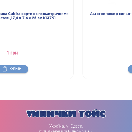
Автотренажер синьо-помаранчевий (російською мовою)
1 грн
КУПИТИ
Україна, м. Одеса,
вул. Академіка Вільямса, 67