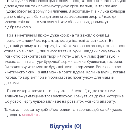
Блискучий у всіх сенсах цього слова пісок, вагою 1 кг - захопить усіх
діток! Адже він так приємно струмує крізь пальці, і в той же час
чудово зберігає форму при ліпленні. В асортименті є кілька кольорів
даного піску, для більш детального замовлення звертайтесь до
менеджерів нашого магазину і вам обов'язково допоможуть
підібрати колір.
Гра з кінетичним піском дуже корисна та захоплююча! Це
приголомшливий матеріал, що має унікальні властивості. Він
здатний утримувати форму, і в той же час легко розпадається пісок і
стікає крізь пальці, якщо його взяти в руки. Завдяки піску можна
повністю розкрити свій творчий потенціал. Сміливо фантазуючи,
можна зліпити фігури будь-якої форми: замки, будиночки, тварини.
Використовувати можна будь-які наявні формочки. Великий плюс
кінетичного піску – з ним можна грати вдома. Коли на вулиці погана
погода, то варіант гри з пісочком стає порятунком для мам із
дітками.
Пісок використовують і в лікувальній терапії, адже гра з ним
врівноважує емоційне тло і заспокоює. Тренується дрібна моторика,
що у свою чергу чудово впливає на розвиток мовного апарату.
Також для розвитку дрібної моторики та творчих здібностей чудово
підходять
мольберти.
Відгуків (0)