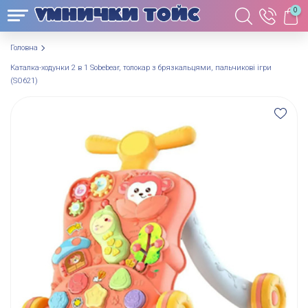
0
Головна
Каталка-ходунки 2 в 1 Sobebear, толокар з брязкальцями, пальчикові ігри
(SO621)