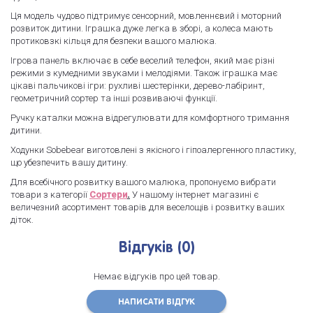
Ця модель чудово підтримує сенсорний, мовленнєвий і моторний
розвиток дитини. Іграшка дуже легка в зборі, а колеса мають
протиковзкі кільця для безпеки вашого малюка.
Ігрова панель включає в себе веселий телефон, який має різні
режими з кумедними звуками і мелодіями. Також іграшка має
цікаві пальчикові ігри: рухливі шестерінки, дерево-лабіринт,
геометричний сортер та інші розвиваючі функції.
Ручку каталки можна відрегулювати для комфортного тримання
дитини.
Ходунки Sobebear виготовлені з якісного і гіпоалергенного пластику,
що убезпечить вашу дитину.
Для всебічного розвитку вашого малюка, пропонуємо вибрати
товари з категорії
Сортери
.
У нашому інтернет магазині є
величезний асортимент товарів для веселощів і розвитку ваших
діток.
Відгуків (0)
Немає відгуків про цей товар.
НАПИСАТИ ВІДГУК