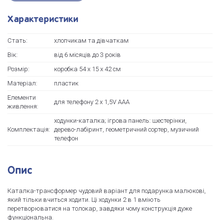
Характеристики
Стать:
хлопчикам та дівчаткам
Вік:
від 6 місяців до 3 років
Розмір:
коробка 54 х 15 х 42 см
Матеріал:
пластик
Елементи
для телефону 2 x 1,5V AAА
живлення:
ходунки-каталка; ігрова панель: шестерінки,
Комплектація:
дерево-лабіринт, геометричний сортер, музичний
телефон
Опис
Каталка-трансформер чудовий варіант для подарунка малюкові,
який тільки вчиться ходити. Ці ходунки 2 в 1 вміють
перетворюватися на толокар, завдяки чому конструкція дуже
функціональна.