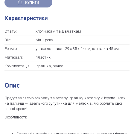
КУПИТИ
Характеристики
Стать:
хлопчикам та дівчаткам
Вік:
від 1 року
Розмір:
упаковка пакет 29 х 35 х 14 см, каталка 45 см
Матеріал:
пластик
Комплектація:
іграшка, ручка
Опис
Представляємо яскраву та веселу іграшку-каталку «Черепашка»
на паличці — ідеального супутника для малюків, які роблять свої
перші кроки!
Особливості:
Безпечні матеріали: виготовлена з високоякісного та міцного