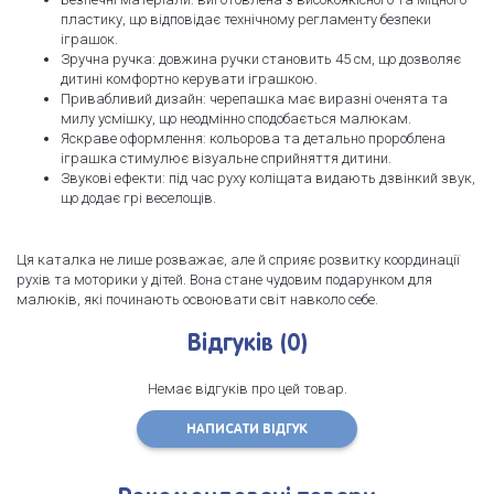
пластику, що відповідає технічному регламенту безпеки
іграшок.
Зручна ручка: довжина ручки становить 45 см, що дозволяє
дитині комфортно керувати іграшкою.
Привабливий дизайн: черепашка має виразні оченята та
милу усмішку, що неодмінно сподобається малюкам.
Яскраве оформлення: кольорова та детально пророблена
іграшка стимулює візуальне сприйняття дитини.
Звукові ефекти: під час руху коліщата видають дзвінкий звук,
що додає грі веселощів.
Ця каталка не лише розважає, але й сприяє розвитку координації
рухів та моторики у дітей. Вона стане чудовим подарунком для
малюків, які починають освоювати світ навколо себе.
Відгуків (0)
Немає відгуків про цей товар.
НАПИСАТИ ВІДГУК