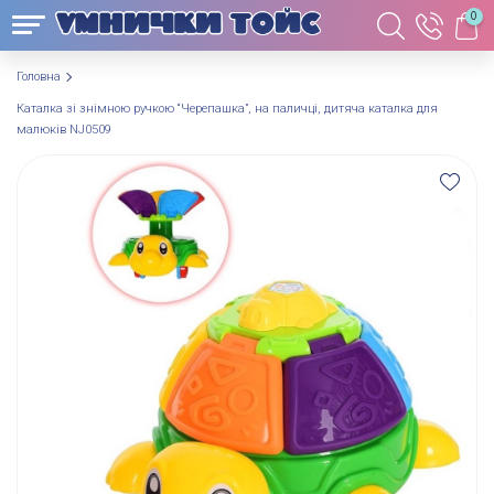
0
Головна
Каталка зі знімною ручкою “Черепашка”, на паличці, дитяча каталка для
малюків NJ0509