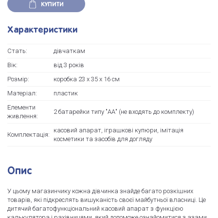
КУПИТИ
Характеристики
Стать:
дівчаткам
Вік:
вiд 3 рокiв
Розмір:
коробка 23 х 35 х 16 см
Матеріал:
пластик
Елементи
2 батарейки типу "АА" (не входять до комплекту)
живлення:
касовий апарат, іграшкові купюри, імітація
Комплектація:
косметики та засобів для догляду
Опис
У цьому магазинчику кожна дівчинка знайде багато розкішних
товарів, які підкреслять вишуканість своєї майбутньої власниці. Це
дитячий багатофункціональний касовий апарат з функцією
калькулятора і рахівницями, який допоможе ознайомитися з азами