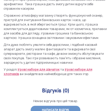
арифметики. Така іграшка дасть змогу дитині відчути себе
справжнім касиром.
Справжню атмосферу магазину створять функціонуючий сканер,
пристрій для зчитування банківських карток і каса, що
відкривається, в якій зберігаються гроші. Крім цього, іграшка
комплектується додатковими товарами, як-от косметика, прилавки
для засобів для догляду, ігровими грошима та банківською
карткою. Іграшка оснащена світловими і звуковими ефектами.
Діти дуже люблять уявляти себе дорослими, і подібний касовий
апарат дасть змогу малечі фантазувати та відкривати свої
супермаркети, ресторани та кафе, де вони зможуть обслуговувати
своїх покупців. Такі ігри розвивають пам'ять і образне мислення,
зароджують у дитині підприємницькі навички.
У розділі
ігрові набори для дівчаток
та
ігрові набори для
хлопчиків
ви знайдете все найнеобхідніше для таких ігор.
Відгуків (0)
Немає відгуків про цей товар.
НАПИСАТИ ВІДГУК