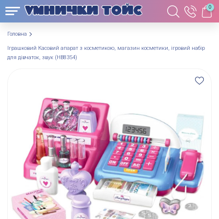
0
Головна
Іграшковий Касовий апарат з косметикою, магазин косметики, ігровий набір
для дівчаток, звук (HB8354)