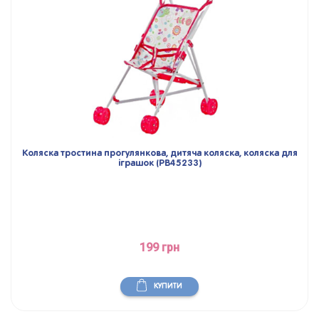
Коляска тростина прогулянкова, дитяча коляска, коляска для
іграшок (PB45233)
199 грн
КУПИТИ