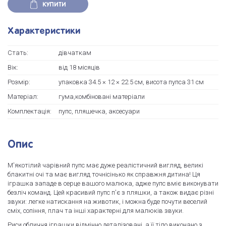
КУПИТИ
Характеристики
Стать:
дівчаткам
Вік:
від 18 місяців
Розмір:
упаковка 34.5 × 12 × 22.5 см, висота пупса 31 см
Матеріал:
гума,комбіновані матеріали
Комплектація:
пупс, пляшечка, аксесуари
Опис
М'якотілий чарівний пупс має дуже реалістичний вигляд, великі
блакитні очі та має вигляд точнісінько як справжня дитина! Ця
іграшка западе в серце вашого малюка, адже пупс вміє виконувати
безліч команд. Цей красивий пупс п'є з пляшки, а також видає різні
звуки: легке натискання на животик, і можна буде почути веселий
сміх, сопіння, плач та інші характерні для малюків звуки.
Риси обличчя іграшки відмінно деталізовані, а її тіло виконано з