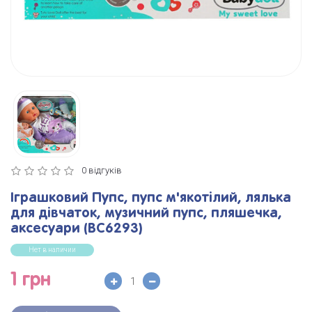
0 відгуків
Іграшковий Пупс, пупс м'якотілий, лялька
для дівчаток, музичний пупс, пляшечка,
аксесуари (BC6293)
Нет в наличии
1 грн