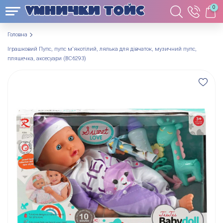
0
Головна
Іграшковий Пупс, пупс м'якотілий, лялька для дівчаток, музичний пупс,
пляшечка, аксесуари (BC6293)