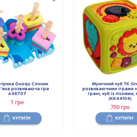
u Слоник
Музичний куб TK Group з
ваюча гра
розвиваючими іграми на кожній
грані, куб із піснями, піаніно
(KK44104)
750 грн
ТИ
КУПИТИ