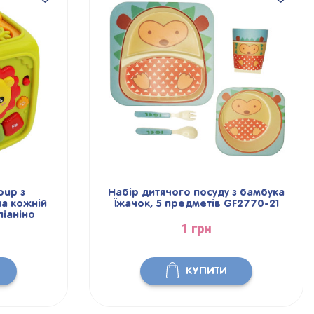
Набір дитячого посуду з бамбука
Іг
Їжачок, 5 предметів GF2770-21
ліжеч
ак
1 грн
КУПИТИ