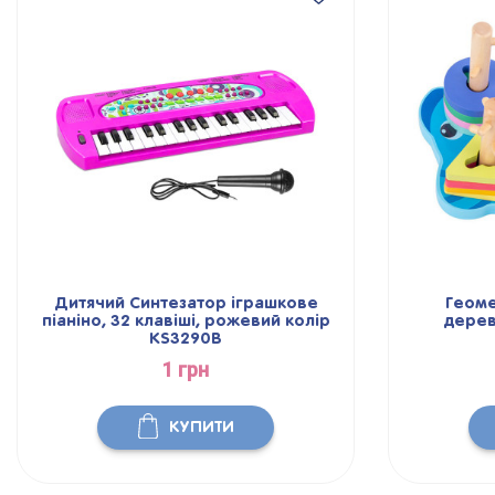
чий Синтезатор іграшкове
Геометрика Duoq
о, 32 клавіші, рожевий колір
дерев'яна розви
KS3290B
A48707
1 грн
1 грн
КУПИТИ
КУПИ