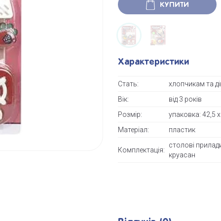
КУПИТИ
Характеристики
Стать:
хлопчикам та д
Вік:
від 3 років
Розмір:
упаковка: 42,5 x
Матеріал:
пластик
столові прилади
Комплектація:
круасан