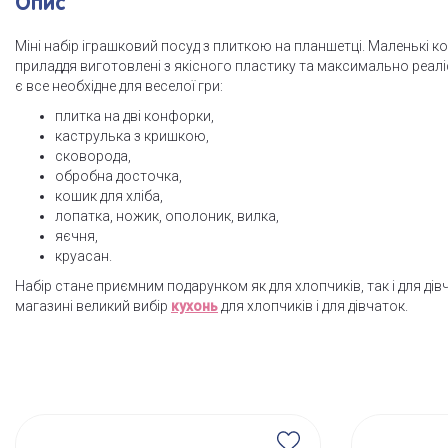
Опис
Міні набір іграшковий посуд з плиткою на планшетці. Маленькі к
приладдя виготовлені з якісного пластику та максимально реаліс
є все необхідне для веселої гри:
плитка на дві конфорки,
каструлька з кришкою,
сковорода,
обробна досточка,
кошик для хліба,
лопатка, ножик, ополоник, вилка,
яєчня,
круасан.
Набір стане приємним подарунком як для хлопчиків, так і для ді
магазині великий вибір
кухонь
для хлопчиків і для дівчаток.