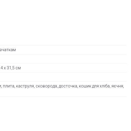
івчаткам
 4 x 31,5 см
, плита, каструля, сковорода, досточка, кошик для хліба, яєчня,