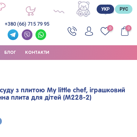
УКР
РУС
+380 (66) 715 79 95
0
0
БЛОГ
КОНТАКТИ
суду з плитою My little chef, іграшковий
нна плита для дітей (M228-2)