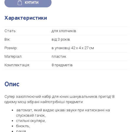
КУПИТИ
Характеристики
Стать:
для хлопчиків
Вік:
від 3 років
Розмір:
в упаковці 42 х 4 х 27 см
Матеріал:
пластик
Комплектація:
8 предметів
Опис
Супер захоплюючий набір для юних шанувальників пригод! В
одному місці зібрані найпотрібніші предмети:
автомат, який видає цікаві звуки при натисканні на
спусковий гачок,
стильні окуляри,
бінокль,
рація,