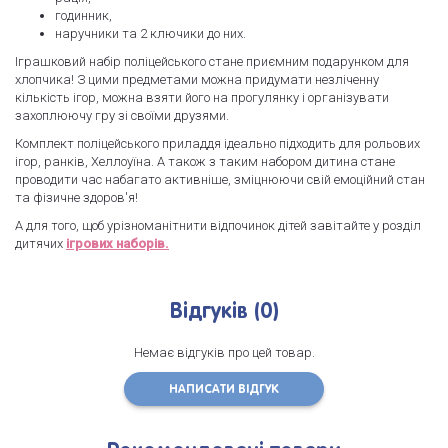
годинник,
наручники та 2 ключики до них.
Іграшковий набір поліцейського стане приємним подарунком для
хлопчика! З цими предметами можна придумати незліченну
кількість ігор, можна взяти його на прогулянку і організувати
захоплюючу гру зі своїми друзями.
Комплект поліцейського приладдя ідеально підходить для рольових
ігор, ранків, Хеллоуїна. А також з таким набором дитина стане
проводити час набагато активніше, зміцнюючи свій емоційний стан
та фізичне здоров'я!
А для того, щоб урізноманітнити відпочинок дітей завітайте у розділ
дитячих
ігрових наборів.
Відгуків (0)
Немає відгуків про цей товар.
НАПИСАТИ ВІДГУК