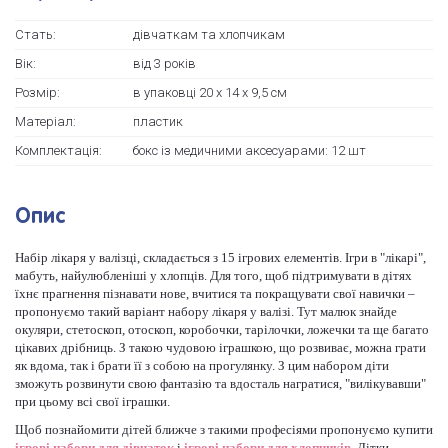
Стать:
дівчаткам та хлопчикам
Вік:
від 3 років
Розмір:
в упаковці 20 х 14 х 9,5 см
Матеріал:
пластик
Комплектація:
бокс із медичними аксесуарами: 12 шт
Опис
Набір лікаря у валізці, складається з 15 ігрових елементів. Ігри в "лікарі",
мабуть, найулюбленіші у хлопців. Для того, щоб підтримувати в дітях
їхнє прагнення пізнавати нове, вчитися та покращувати свої навички –
пропонуємо такий варіант набору лікаря у валізі. Тут малюк знайде
окуляри, стетоскоп, отоскоп, коробочки, тарілочки, ложечки та ще багато
цікавих дрібниць. З такою чудовою іграшкою, що розвиває, можна грати
як вдома, так і брати її з собою на прогулянку. З цим набором діти
зможуть розвинути свою фантазію та вдосталь награтися, "вилікувавши"
при цьому всі свої іграшки.
Щоб познайомити дітей ближче з такими професіями пропонуємо купити
ігрові набори для дівчаток
і
ігрові набори для хлопчиків.
Дітки