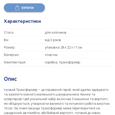
КУПИТИ
Характеристики
Стать:
для хлопчиків
Вік:
від 3 років
Розмір:
упаковка 28 х 22 х 11 см
Матеріал:
пластик
Комплектація:
коробка, трансформер
Опис
Ігровий Трансформер – це справжній герой, який здатен здивувати
та захопити кожного маленького шанувальника техніки та
супергероїв! Цей унікальний набір включає 3 машинки та вертоліт,
які об’єднуються, утворюючи великого та потужного робота висотою
16 см. За лічені секунди трансформер може перетворитися на
швидкісний автомобіль або бойовий вертоліт, готовий до нових