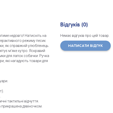
Відгуків (0)
тиме недовго! Натисніть на
Немає відгуків про цей товар.
 інтерактивного режиму песик
ки, як справжній улюбленець.
НАПИСАТИ ВІДГУК
ітує м’яке хутро. Яскравий
їмки для лапок собачки. Ручка
ри, які нагадують товари для
уари.
т).
.
чні тактильні відчуття.
ка прикрашена дзвіночком.