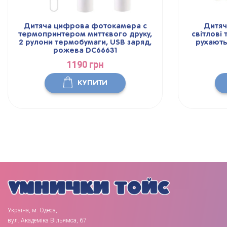
Дитяча цифрова фотокамера с
Дитяч
термопринтером миттєвого друку,
світлові 
2 рулони термобумаги, USB заряд,
рухають
рожева DC66631
1190 грн
КУПИТИ
Україна, м. Одеса,
вул. Академіка Вільямса, 67