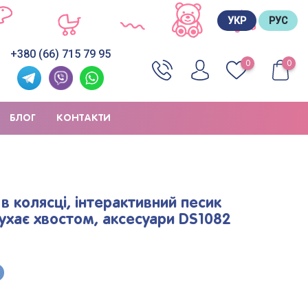
УКР
РУС
+380 (66) 715 79 95
0
0
БЛОГ
КОНТАКТИ
 в колясці, інтерактивний песик
рухає хвостом, аксесуари DS1082