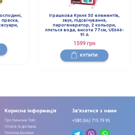
осподині,
Іграшкова Кухня 50 елементів,
 праска,
звук, підсвічування,
сесуари,
парогенератор, 2 кольори,
ллється вода, висота 77см, UE666-
91 A
1599 грн
КУПИТИ
Корисна інформація
Зв'язатися з нами
Про Умнички Тойс
+380 (66) 715 79 95
Оплата та доставка
Політика Безпеки