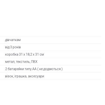
дівчаткам
від 3 років
коробка 31 x 18,2 x 31 см
метал, текстиль, ПВХ
2 батарейки типу АА ( не додаються )
візок, іграшка, аксесуари