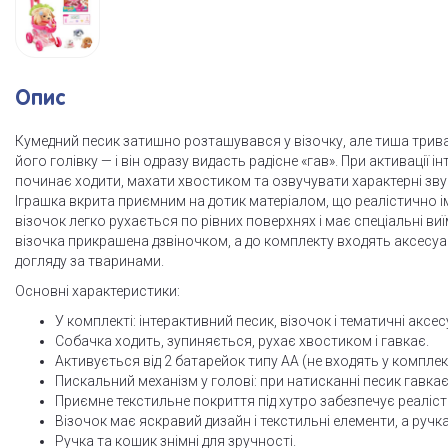
Опис
Кумедний песик затишно розташувався у візочку, але тиша трива
його голівку — і він одразу видасть радісне «гав». При активації
починає ходити, махати хвостиком та озвучувати характерні зву
Іграшка вкрита приємним на дотик матеріалом, що реалістично ім
візочок легко рухається по рівних поверхнях і має спеціальні ви
візочка прикрашена дзвіночком, а до комплекту входять аксесуа
догляду за тваринами.
Основні характеристики:
У комплекті: інтерактивний песик, візочок і тематичні аксес
Собачка ходить, зупиняється, рухає хвостиком і гавкає.
Активується від 2 батарейок типу АА (не входять у комплек
Пискальний механізм у голові: при натисканні песик гавкає
Приємне текстильне покриття під хутро забезпечує реалісти
Візочок має яскравий дизайн і текстильні елементи, а руч
Ручка та кошик знімні для зручності.