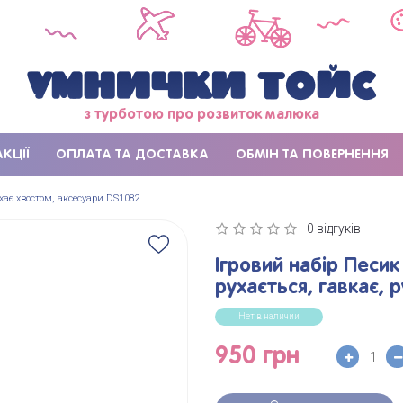
з турботою про розвиток малюка
АКЦІЇ
ОПЛАТА ТА ДОСТАВКА
ОБМІН ТА ПОВЕРНЕННЯ
ухає хвостом, аксесуари DS1082
0 відгуків
Ігровий набір Песик
рухається, гавкає, 
Нет в наличии
950 грн