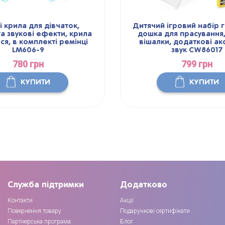
і крила для дівчаток,
Дитячий ігровий набір г
та звукові ефекти, крила
дошка для прасування,
ся, в комплекті ремінці
вішалки, додаткові ак
LM606-9
звук CW86017
780 грн
799 грн
КУПИТИ
КУПИТИ
Служба підтримки
Додатково
Контакти
Акції
Повернення товару
Подарункові сертифікати
Партнерська програма
Блог