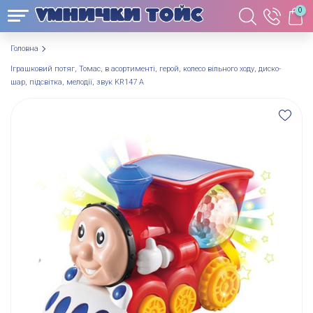
0
Головна
Іграшковий потяг, Томас, в асортименті, герой, колесо вільного ходу, диско-
шар, підсвітка, мелодії, звук KR147 A