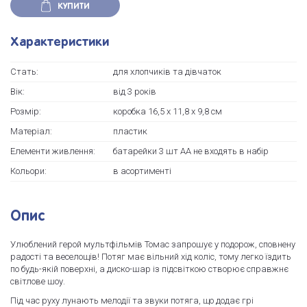
КУПИТИ
Характеристики
Стать:
для хлопчиків та дівчаток
Вік:
вiд 3 рокiв
Розмір:
коробка 16,5 х 11,8 х 9,8 см
Матеріал:
пластик
Елементи живлення:
батарейки 3 шт АА не входять в набір
Кольори:
в асортименті
Опис
Улюблений герой мультфільмів Томас запрошує у подорож, сповнену
радості та веселощів! Потяг має вільний хід коліс, тому легко їздить
по будь-якій поверхні, а диско-шар із підсвіткою створює справжнє
світлове шоу.
Під час руху лунають мелодії та звуки потяга, що додає грі