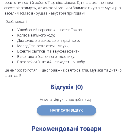
реалістичності й робить її ще цікавішою. Діти із захопленням
спостерігатимуть, як яскраві вогники блимають у такт музиці, а
веселий Томас вирушає назустріч пригодам!
Особливості:
Улюблений персонаж — потяг Томас;
Колеса вільного ходу;
Диско-шар з яскравою підсвіткою;
Мелодії та реалістичні звуки;
Ефектні світлові та звукові ефекти;
Виконано з безпечного пластику.
Батарейки 3 шт АА не входять в набір
Це не просто потяг — це справжнє свято світла, музики та дитячої
фантазії!
Відгуків (0)
Немає відгуків про цей товар.
НАПИСАТИ ВІДГУК
Рекомендовані товари