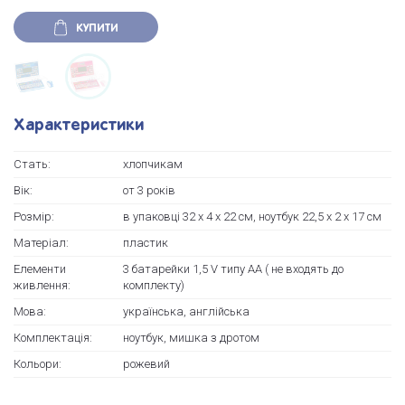
КУПИТИ
Характеристики
Стать:
хлопчикам
Вік:
от 3 років
Розмір:
в упаковці 32 х 4 х 22 см, ноутбук 22,5 х 2 х 17 см
Матеріал:
пластик
Елементи
3 батарейки 1,5 V типу AA ( не входять до
живлення:
комплекту)
Мова:
українська, англійська
Комплектація:
ноутбук, мишка з дротом
Кольори:
рожевий