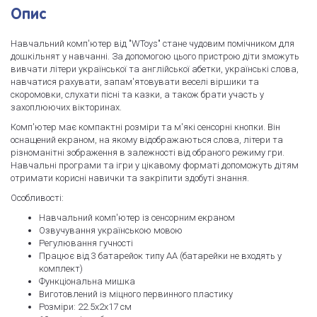
Опис
Навчальний комп'ютер від "WToys" стане чудовим помічником для
дошкільнят у навчанні. За допомогою цього пристрою діти зможуть
вивчати літери української та англійської абетки, українські слова,
навчатися рахувати, запам'ятовувати веселі віршики та
скоромовки, слухати пісні та казки, а також брати участь у
захоплюючих вікторинах.
Комп'ютер має компактні розміри та м'які сенсорні кнопки. Він
оснащений екраном, на якому відображаються слова, літери та
різноманітні зображення в залежності від обраного режиму гри.
Навчальні програми та ігри у цікавому форматі допоможуть дітям
отримати корисні навички та закріпити здобуті знання.
Особливості:
Навчальний комп'ютер із сенсорним екраном
Озвучування українською мовою
Регулювання гучності
Працює від 3 батарейок типу АА (батарейки не входять у
комплект)
Функціональна мишка
Виготовлений із міцного первинного пластику
Розміри: 22.5х2х17 см