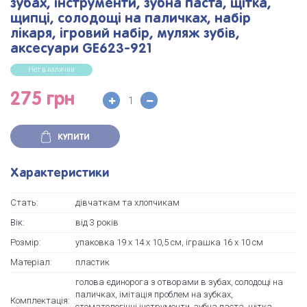
зубах, інструменти, зубна паста, щітка,
щипці, солодощі на паличках, набір
лікаря, ігровий набір, муляж зубів,
аксесуари GE623-921
Нет в наличии
275 грн
КУПИТИ
Характеристики
Стать:
дівчаткам та хлопчикам
Вік:
від 3 років
Розмір:
упаковка 19 х 14 х 10,5 см, іграшка 16 х 10 см
Матеріал:
пластик
голова єдинорога з отворами в зубах, солодощі на
паличках, імітація проблем на зубках,
Комплектація:
стоматологічні інструменти, зубна паста, щітка,