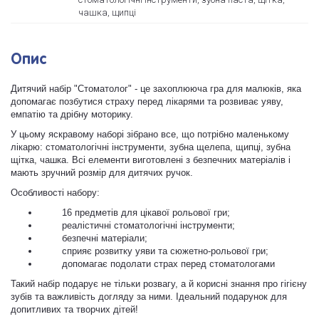
чашка, щипці
Опис
Дитячий набір "Стоматолог" - це захоплююча гра для малюків, яка
допомагає позбутися страху перед лікарями та розвиває уяву,
емпатію та дрібну моторику.
У цьому яскравому наборі зібрано все, що потрібно маленькому
лікарю: стоматологічні інструменти, зубна щелепа, щипці, зубна
щітка, чашка. Всі елементи виготовлені з безпечних матеріалів і
мають зручний розмір для дитячих ручок.
Особливості набору:
16 предметів для цікавої рольової гри;
реалістичні стоматологічні інструменти;
безпечні матеріали;
сприяє розвитку уяви та сюжетно-рольової гри;
допомагає подолати страх перед стоматологами
Такий набір подарує не тільки розвагу, а й корисні знання про гігієну
зубів та важливість догляду за ними. Ідеальний подарунок для
допитливих та творчих дітей!