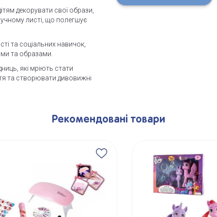
дітям декорувати свої образи,
ручному листі, що полегшує
сті та соціальних навичок,
ями та образами.
ниць, які мріють стати
ття та створювати дивовижні
Рекомендовані товари