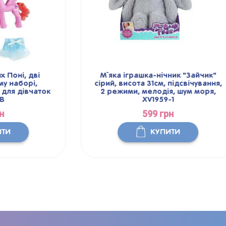
і, дві
М`яка іграшка-нічник "Зайчик"
аборі,
сірий, висота 31см, підсвічування,
 дівчаток
2 режими, мелодія, шум моря,
XV1959-1
599 грн
КУПИТИ