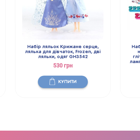
Набір ляльок Крижане серце,
Набір к
лялька для дівчаток, Frozen, дві
набір
ляльки, одяг GH3542
гліттер
лампа, т
530 грн
КУПИТИ