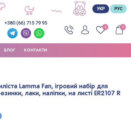
УКР
РУС
+380 (66) 715 79 95
0
0
БЛОГ
КОНТАКТИ
иліста Lamma Fan, ігровий набір для
езинки, лаки, наліпки, на листі ER2107 R