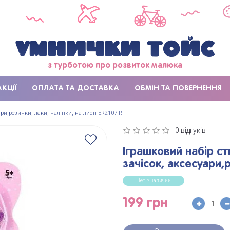
з турботою про розвиток малюка
АКЦІЇ
ОПЛАТА ТА ДОСТАВКА
ОБМІН ТА ПОВЕРНЕННЯ
ари,резинки, лаки, наліпки, на листі ER2107 R
0 відгуків
Іграшковий набір ст
зачісок, аксесуари,р
Нет в наличии
199 грн