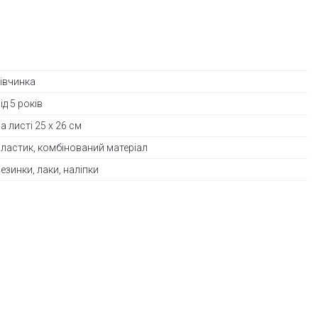
дiвчинка
ід 5 років
а листі 25 х 26 см
пластик, комбінований матеріал
езинки, лаки, наліпки