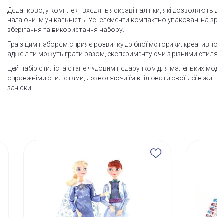
Додатково, у комплект входять яскраві наліпки, які дозволяють 
надаючи їм унікальність. Усі елементи компактно упаковані на з
зберігання та використання набору.
Гра з цим набором сприяє розвитку дрібної моторики, креативно
адже діти можуть грати разом, експериментуючи з різними стил
Цей набір стиліста стане чудовим подарунком для маленьких мод
справжніми стилістами, дозволяючи їм втілювати свої ідеї в жи
зачіски.