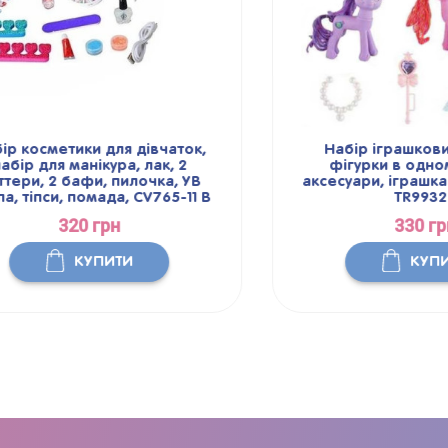
осметики для дівчаток,
Набір іграшкових Пон
 для манікура, лак, 2
фігурки в одному н
и, 2 бафи, пилочка, УВ
аксесуари, іграшка для
іпси, помада, CV765-11 В
TR9932В
320 грн
330 грн
КУПИТИ
КУПИТИ