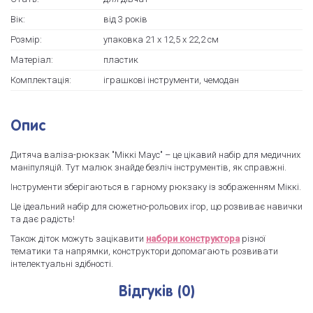
Вік:
від 3 років
Розмір:
упаковка 21 х 12,5 х 22,2 см
Матеріал:
пластик
Комплектація:
іграшкові інструменти, чемодан
Опис
Дитяча валіза-рюкзак "Міккі Маус" – це цікавий набір для медичних
маніпуляцій. Тут малюк знайде безліч інструментів, як справжні.
Інструменти зберігаються в гарному рюкзаку із зображенням Міккі.
Це ідеальний набір для сюжетно-рольових ігор, що розвиває навички
та дає радість!
Також діток можуть зацікавити
набори конструктора
різної
тематики та напрямки, конструктори допомагають розвивати
інтелектуальні здібності.
Відгуків (0)