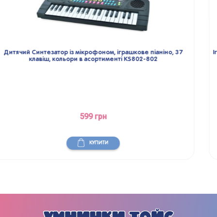
 37
Іграшкове Трюмо 3в1, складається в чемодан, набір аксес
прикраси, дитяче трюмо SW008-303
499 грн
КУПИТИ