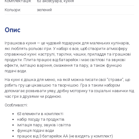
Комплектація:
63 аксесуара, кухня
Кольори:
зелений
Опис
Іграшкова кухня — це чудовий подарунок для маленьких кулінарів,
які люблять рольові ігри. У наборі є все, щоб створити атмосферу
справжньої кухні: каструлі, тарілки, чашки, приладдя та іграшкові
продукти. Плита працює від батарейок і має світлові та звукові
ефекти, імітацію варіння, смаження та пару, а також функцію
подачі води.
На кухні є дошка для меню, на якій можна писати свої “страви”, що
робить гру ще цікавішою та творчішою. Гра з таким набором
допомагає розвивати уяву, дрібну моторику та соціальні навички під
час гри з друзями чи родиною.
Особливості:
63 елементи в комплекті
набір посуду та продуктів
імітація пару, звуків і світла
функція подачі води
працює від 3 батарейок АА (не входять у комплект)