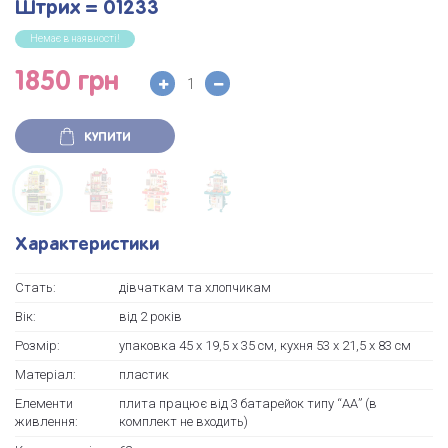
Штрих = 01233
Немає в наявності!
1850 грн
КУПИТИ
Характеристики
Стать:
дівчаткам та хлопчикам
Вік:
від 2 років
Розмір:
упаковка 45 х 19,5 х 35 см, кухня 53 х 21,5 х 83 см
Матеріал:
пластик
Елементи
плита працює від 3 батарейок типу “АА” (в
живлення:
комплект не входить)