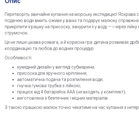
Опис
Перетворіть звичайне купання на морську експедицію! Яскрава
подачею води вмить оживе у ванні та подарує малюку справжнє
прикріпити іграшку на присоску, занурити її у воду — і через лійк
струмочок.
Це не лише цікава розвага, а й корисна гра: дитина розвиває дрі
координацію та любов до водних процедур.
Особливості:
кумедний дизайн у вигляді субмарини;
присоска для зручного кріплення;
автоматична подача та розпилення води;
гнучка гумова трубка з лійкою;
працює від 4 батарейок ААА (не входять у комплект);
виготовлена з безпечних і міцних матеріалів.
З такою іграшкою малюк точно чекатиме на час купання з нетер