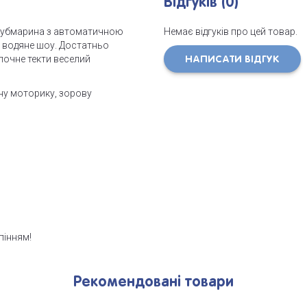
Відгуків (0)
 субмарина з автоматичною
Немає відгуків про цей товар.
 водяне шоу. Достатньо
у почне текти веселий
НАПИСАТИ ВІДГУК
бну моторику, зорову
пінням!
Рекомендовані товари