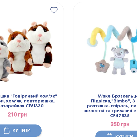
ашка "Говірливий хом’як"
М'яке Брязкальц
и, хом’як, повторюшка,
Підвіска,"Bimbo", 3
батарейках CF61330
розтяжка-спіраль, пи
шелесткі та гримлячі 
210 грн
CF47838
350 грн
КУПИТИ
КУПИТИ