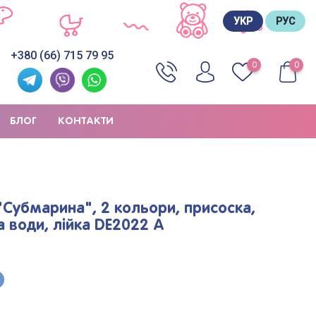
УКР
РУС
+380 (66) 715 79 95
0
0
БЛОГ
КОНТАКТИ
"Субмарина", 2 кольори, присоска,
 води, лійка DE2022 A