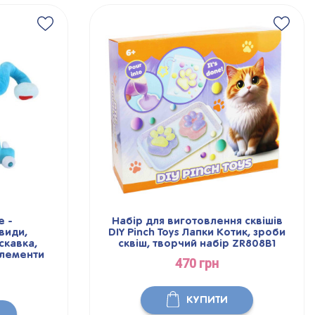
е -
Набір для виготовлення сквішів
 види,
DIY Pinch Toys Лапки Котик, зроби
скавка,
сквіш, творчий набір ZR808В1
елементи
470 грн
КУПИТИ