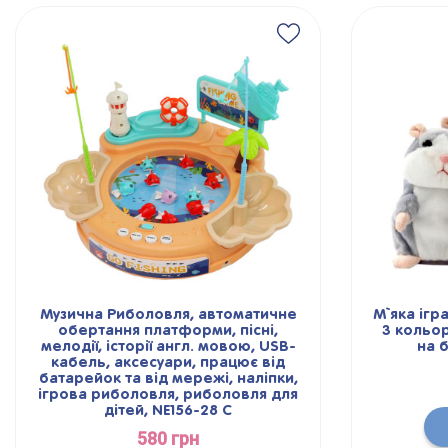
Музична Риболовля, автоматичне
М`яка ігр
обертання платформи, пісні,
3 кольор
мелодії, історії англ. мовою, USB-
на 
кабель, аксесуари, працює від
батарейок та від мережі, наліпки,
ігрова риболовля, риболовля для
дітей, NE156-28 C
580 грн