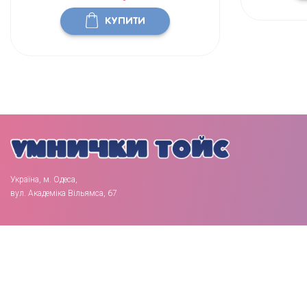
КУПИТИ
Україна, м. Одеса,
вул. Академіка Вільямса, 67
«Умнички Тойс» – лучший интернет-магазин детских игрушек
в Украине © 2026 | Всі права захищені