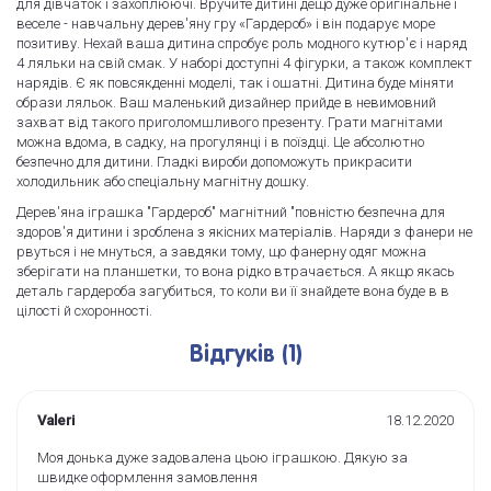
для дівчаток і захоплюючі. Вручите дитині дещо дуже оригінальне і
веселе - навчальну дерев'яну гру «Гардероб» і він подарує море
позитиву. Нехай ваша дитина спробує роль модного кутюр'є і наряд
4 ляльки на свій смак. У наборі доступні 4 фігурки, а також комплект
нарядів. Є як повсякденні моделі, так і ошатні. Дитина буде міняти
образи ляльок. Ваш маленький дизайнер прийде в невимовний
захват від такого приголомшливого презенту. Грати магнітами
можна вдома, в садку, на прогулянці і в поїздці. Це абсолютно
безпечно для дитини. Гладкі вироби допоможуть прикрасити
холодильник або спеціальну магнітну дошку.
Дерев'яна іграшка "Гардероб" магнітний "повністю безпечна для
здоров'я дитини і зроблена з якісних матеріалів. Наряди з фанери не
рвуться і не мнуться, а завдяки тому, що фанерну одяг можна
зберігати на планшетки, то вона рідко втрачається. А якщо якась
деталь гардероба загубиться, то коли ви її знайдете вона буде в в
цілості й схоронності.
Відгуків (1)
Valeri
18.12.2020
Моя донька дуже задовалена цьою іграшкою. Дякую за
швидке оформлення замовлення