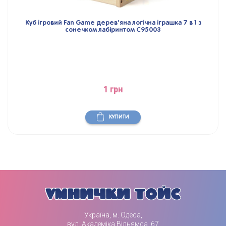
Куб ігровий Fan Game дерев'яна логічна іграшка 7 в 1 з
сонечком лабіринтом C95003
1 грн
КУПИТИ
Україна, м. Одеса,
вул. Академіка Вільямса, 67