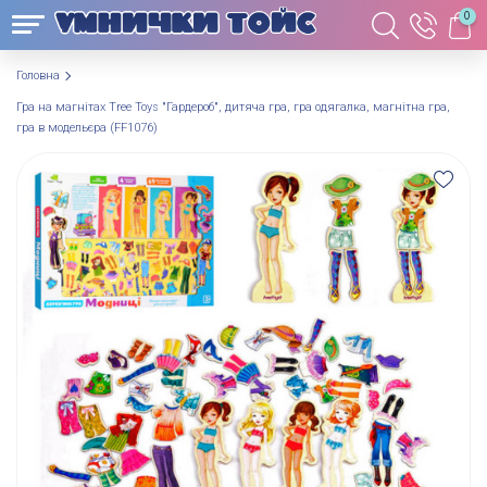
0
Головна
Гра на магнітах Tree Toys "Гардероб", дитяча гра, гра одягалка, магнітна гра,
гра в модельєра (FF1076)