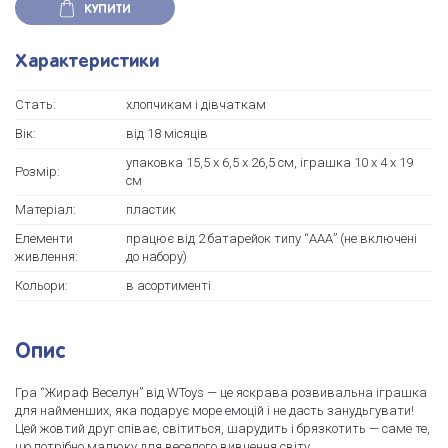
КУПИТИ
Характеристики
Стать:
хлопчикам і дівчаткам
Вік:
від 18 місяців
упаковка 15,5 х 6,5 х 26,5 см, іграшка 10 х 4 х 19
Розмір:
см
Матеріал:
пластик
Елементи
працює від 2 батарейок типу “ААА” (не включені
живлення:
до набору)
Кольори:
в асортименті
Опис
Гра “Жираф Веселун” від WToys — це яскрава розвивальна іграшка
для найменших, яка подарує море емоцій і не дасть занудьгувати!
Цей жовтий друг співає, світиться, шарудить і брязкотить — саме те,
що потрібно малюку для веселого вивчення світу.