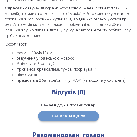
Жирафчик озвучений українською мовою: має 6 дитячих пісень і 6
мелодій, що вмикаються кнопкою “Music”. У його животику ховається
тріскачка з кольоровими кульками, що дзвінко перекочуються при
русі. А ще — він має м’які гумові прорізувачі для перших зубчиків.
Іграшка зручно лягає в дитячу ручку, а світлові ефекти роблять гру
ще більш захопливою.
Особливості:
розмір: 10×4×19 см;
озвучення українською мовою;
6 пісень та 6 мелодій;
тріскачка, брязкальце, гумові прорізувачі;
підсвічування;
працює від 2 батарейок типу “ААА” (не входять у комплект)
Відгуків (0)
Немає відгуків про цей товар.
НАПИСАТИ ВІДГУК
Рекомендовані товари