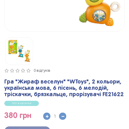
0 відгуків
Гра "Жираф веселун" "WToys", 2 кольори,
українська мова, 6 пісень, 6 мелодій,
тріскачки, брязкальце, прорізувачі FE21622
Нет в наличии
380 грн