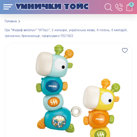
0
Головна
Гра "Жираф веселун" "WToys", 2 кольори, українська мова, 6 пісень, 6 мелодій,
тріскачки, брязкальце, прорізувачі FE21622