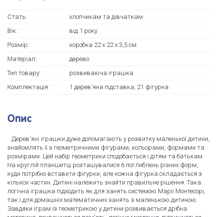
Стать:
хлопчикам та дівчаткам
Вік:
від 1 року
Розмір:
коробка 22 х 22 х 3,5 см
Матеріал:
дерево
Тип товару:
розвиваюча іграшка
Комплектація:
1 дерев'яна підставка, 21 фігурка
Опис
Дерев'яні іграшки дуже допомагають у розвитку маленької дитини,
знайомлять її з геометричними фігурами, кольорами, формами та
розмірами. Цей набір геометрики сподобається і дітям та батькам.
На круглій планшетці розташувалися 6 поглиблень різних форм,
куди потрібно вставити фігурки, але кожна фігурка складається з
кількох частин. Дитині належить знайти правильне рішення. Така
логічна іграшка підходить як для занять системою Марії Монтесорі,
так і для домашніх математичних занять з маленькою дитиною.
Завдяки іграм із геометрикою у дитини розвивається дрібна