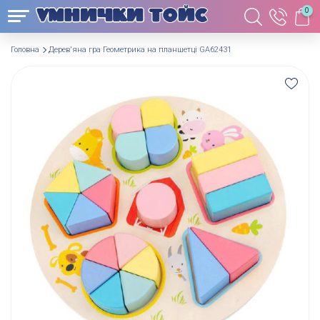
0
Головна
Дерев'яна гра Геометрика на планшетці GA62431